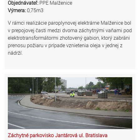
Objednávateľ:
PPE Malženice
Výmera:
0,75m3
V rámci realizácie paroplynovej elektrárne Malženice bol
v prepojovej časti medzi dvoma záchytnými vaňami pod
elektrotransformátormi zhotovený gabion, ktorý zabráni
prenosu požiaru v prípade vznietenia oleja v jednej z
nádrží.
Záchytné parkovisko Jantárová ul. Bratislava