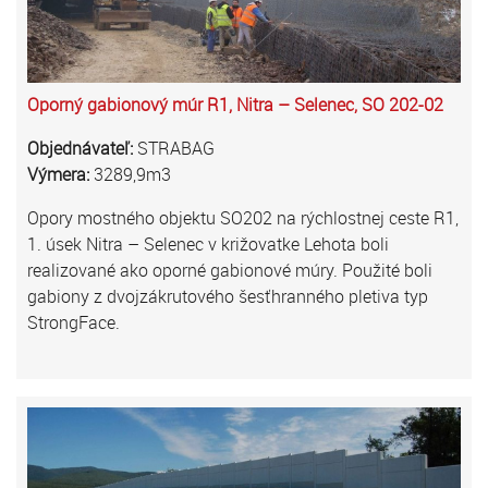
Oporný gabionový múr R1, Nitra – Selenec, SO 202-02
Objednávateľ:
STRABAG
Výmera:
3289,9m3
Opory mostného objektu SO202 na rýchlostnej ceste R1,
1. úsek Nitra – Selenec v križovatke Lehota boli
realizované ako oporné gabionové múry. Použité boli
gabiony z dvojzákrutového šesťhranného pletiva typ
StrongFace.