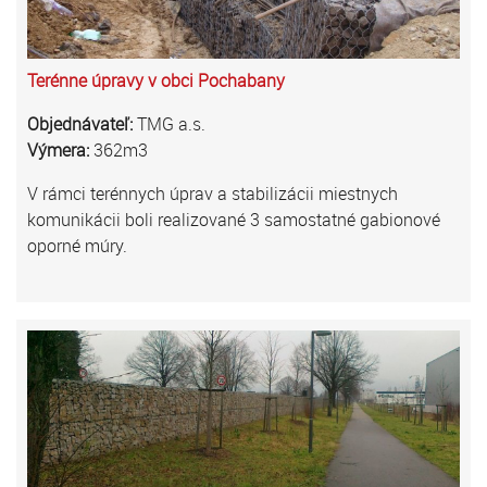
Terénne úpravy v obci Pochabany
Objednávateľ:
TMG a.s.
Výmera:
362m3
V rámci terénnych úprav a stabilizácii miestnych
komunikácii boli realizované 3 samostatné gabionové
oporné múry.