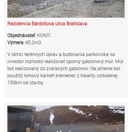
Rezidencia Bárdošova ulica Bratislava
Objednávateľ:
KONTI
Výmera:
45,2m3
V rámci terénnych úprav a budovania parkoviska sa
investor rozhodol realizovať oporný gabionový múr. Múr
bol realizovaný zo zváraných gabionov. Na plnenie bol
použitý lomový kameň kremenec z lokality vzdialenej
150km od stavby.