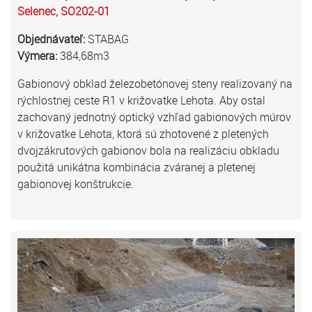
Selenec, SO202-01
Objednávateľ:
STABAG
Výmera:
384,68m3
Gabionový obklad železobetónovej steny realizovaný na
rýchlostnej ceste R1 v križovatke Lehota. Aby ostal
zachovaný jednotný optický vzhľad gabionových múrov
v križovatke Lehota, ktorá sú zhotovené z pletených
dvojzákrutových gabionov bola na realizáciu obkladu
použitá unikátna kombinácia zváranej a pletenej
gabionovej konštrukcie.