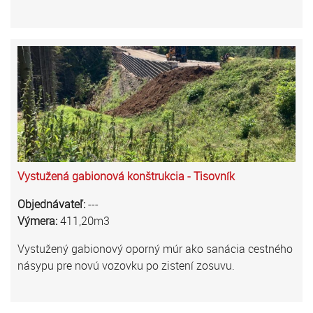
Vystužená gabionová konštrukcia - Tisovník
Objednávateľ:
---
Výmera:
411,20m3
Vystužený gabionový oporný múr ako sanácia cestného
násypu pre novú vozovku po zistení zosuvu.