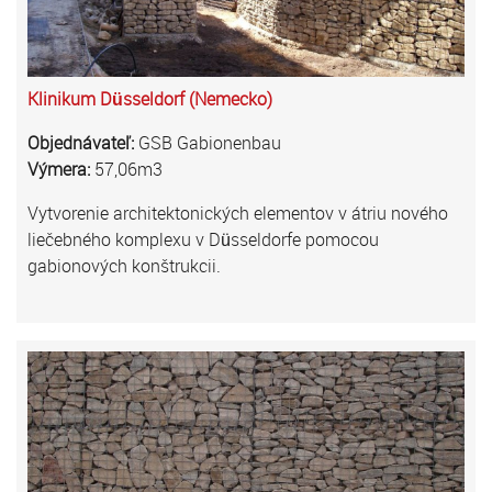
Klinikum Düsseldorf (Nemecko)
Objednávateľ:
GSB Gabionenbau
Výmera:
57,06m3
Vytvorenie architektonických elementov v átriu nového
liečebného komplexu v Düsseldorfe pomocou
gabionových konštrukcii.