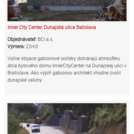
Inner City Center, Dunajská ulica Batislava
Objednávateľ:
BCI a.s.
Výmera:
22m3
Voľne stojace gabionové solitéry dotvárajú atmosféru
átria bytového domu InnerCityCenter na Dunajskej ulici v
Bratislave. Ako výplň gabionov architekt vhodne zvolil
dunajské valúny.