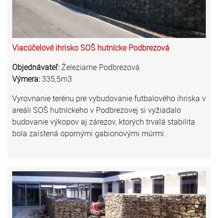
Viacúčelové ihrisko SOŠ hutnícke Podbrezová
Objednávateľ:
Železiarne Podbrezová
Výmera:
335,5m3
Vyrovnanie terénu pre vybudovanie futbalového ihriska v
areáli SOŠ hutníckeho v Podbrezovej si vyžiadalo
budovanie výkopov aj zárezov, ktorých trvalá stabilita
bola zaistená opornými gabionovými múrmi.