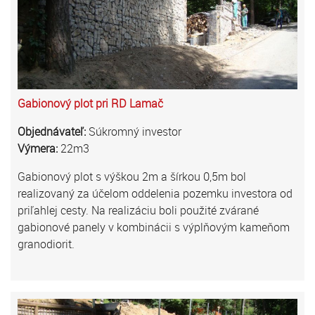
Gabionový plot pri RD Lamač
Objednávateľ:
Súkromný investor
Výmera:
22m3
Gabionový plot s výškou 2m a šírkou 0,5m bol
realizovaný za účelom oddelenia pozemku investora od
priľahlej cesty. Na realizáciu boli použité zvárané
gabionové panely v kombinácii s výplňovým kameňom
granodiorit.