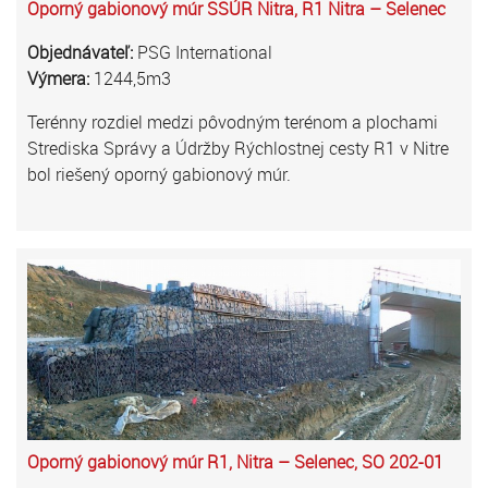
Oporný gabionový múr SSÚR Nitra, R1 Nitra – Selenec
Objednávateľ:
PSG International
Výmera:
1244,5m3
Terénny rozdiel medzi pôvodným terénom a plochami
Strediska Správy a Údržby Rýchlostnej cesty R1 v Nitre
bol riešený oporný gabionový múr.
Oporný gabionový múr R1, Nitra – Selenec, SO 202-01