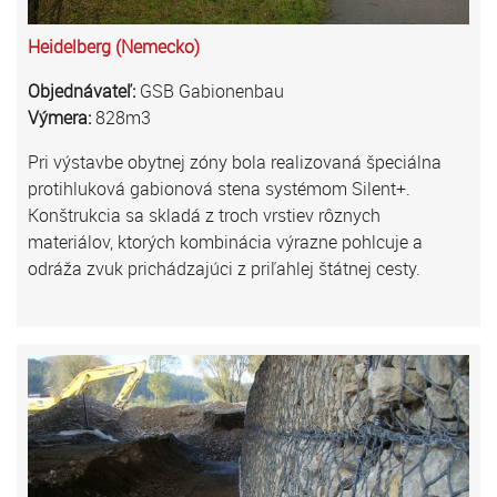
Heidelberg (Nemecko)
Objednávateľ:
GSB Gabionenbau
Výmera:
828m3
Pri výstavbe obytnej zóny bola realizovaná špeciálna
protihluková gabionová stena systémom Silent+.
Konštrukcia sa skladá z troch vrstiev rôznych
materiálov, ktorých kombinácia výrazne pohlcuje a
odráža zvuk prichádzajúci z priľahlej štátnej cesty.