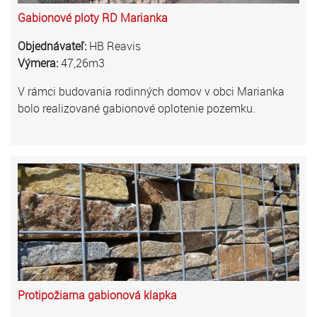
Gabionové ploty RD Marianka
Objednávateľ:
HB Reavis
Výmera:
47,26m3
V rámci budovania rodinných domov v obci Marianka
bolo realizované gabionové oplotenie pozemku.
Protipožiarna gabionová klapka