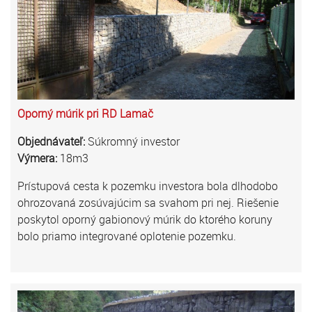
Oporný múrik pri RD Lamač
Objednávateľ:
Súkromný investor
Výmera:
18m3
Prístupová cesta k pozemku investora bola dlhodobo
ohrozovaná zosúvajúcim sa svahom pri nej. Riešenie
poskytol oporný gabionový múrik do ktorého koruny
bolo priamo integrované oplotenie pozemku.