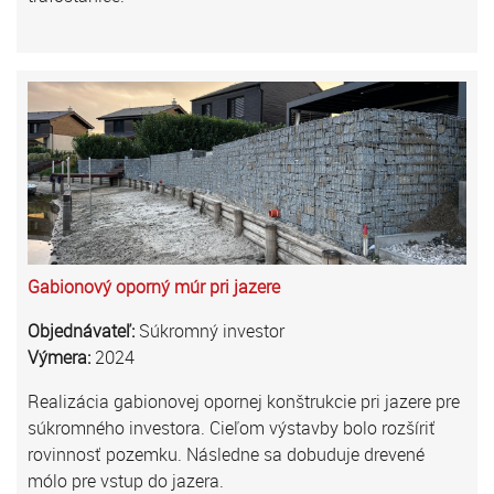
Gabionový oporný múr pri jazere
Objednávateľ:
Súkromný investor
Výmera:
2024
Realizácia gabionovej opornej konštrukcie pri jazere pre
súkromného investora. Cieľom výstavby bolo rozšíriť
rovinnosť pozemku. Následne sa dobuduje drevené
mólo pre vstup do jazera.