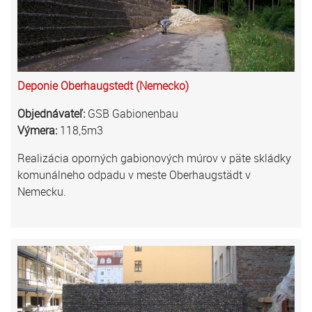
Deponie Oberhaugstedt (Nemecko)
Objednávateľ:
GSB Gabionenbau
Výmera:
118,5m3
Realizácia oporných gabionových múrov v päte skládky
komunálneho odpadu v meste Oberhaugstädt v
Nemecku.