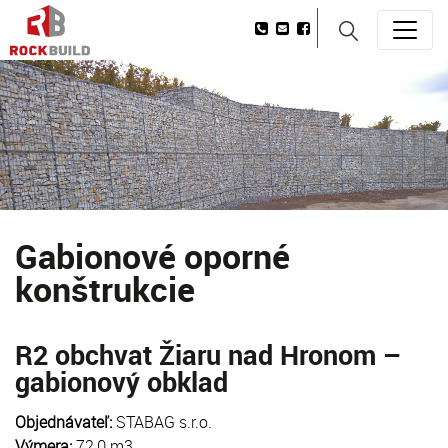
Gabionové oporné
konštrukcie
R2 obchvat Žiaru nad Hronom –
gabionový obklad
Objednávateľ:
STABAG s.r.o.
Výmera:
72,0 m3