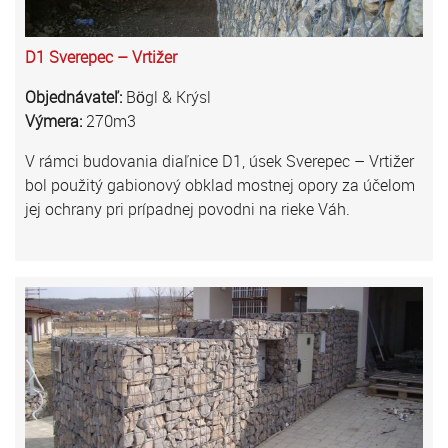
D1 Sverepec – Vrtižer
Objednávateľ:
Bögl & Krýsl
Výmera:
270m3
V rámci budovania diaľnice D1, úsek Sverepec – Vrtižer
bol použitý gabionový obklad mostnej opory za účelom
jej ochrany pri prípadnej povodni na rieke Váh.