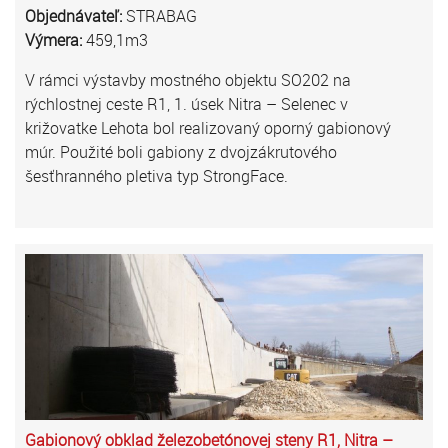
Objednávateľ:
STRABAG
Výmera:
459,1m3
V rámci výstavby mostného objektu SO202 na
rýchlostnej ceste R1, 1. úsek Nitra – Selenec v
križovatke Lehota bol realizovaný oporný gabionový
múr. Použité boli gabiony z dvojzákrutového
šesťhranného pletiva typ StrongFace.
Gabionový obklad železobetónovej steny R1, Nitra –