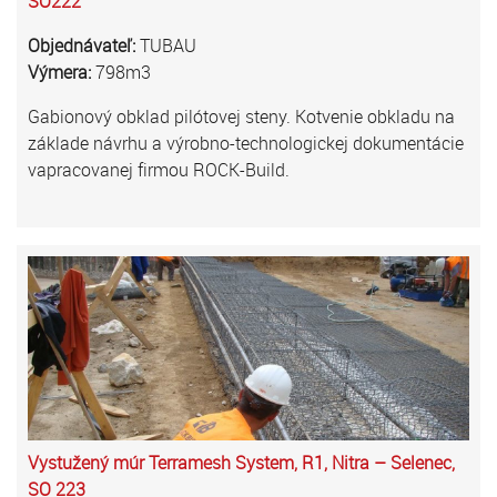
SO222
Objednávateľ:
TUBAU
Výmera:
798m3
Gabionový obklad pilótovej steny. Kotvenie obkladu na
základe návrhu a výrobno-technologickej dokumentácie
vapracovanej firmou ROCK-Build.
Vystužený múr Terramesh System, R1, Nitra – Selenec,
SO 223