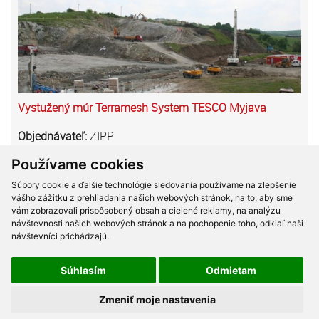
Vystužený múr Terramesh System TESCO Myjava
Objednávateľ:
ZIPP
Výmera:
1651,0m3
Používame cookies
Výškový rozdiel terénu pri výstavbe supermarketu
Súbory cookie a ďalšie technológie sledovania používame na zlepšenie
TESCO Myjava bol riešený vybudovaním vystuženého
vášho zážitku z prehliadania našich webových stránok, na to, aby sme
vám zobrazovali prispôsobený obsah a cielené reklamy, na analýzu
gabionového múru Terramesh System. Priľahlé
návštevnosti našich webových stránok a na pochopenie toho, odkiaľ naši
odťažené zvetrané vápencové bralo bolo sanované voči
návštevníci prichádzajú.
padaniu skál ochranným pletivom Steelgrid HR.
Súhlasím
Odmietam
Zmeniť moje nastavenia