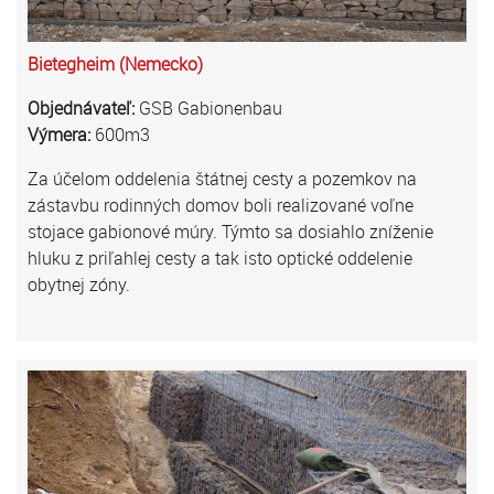
Bietegheim (Nemecko)
Objednávateľ:
GSB Gabionenbau
Výmera:
600m3
Za účelom oddelenia štátnej cesty a pozemkov na
zástavbu rodinných domov boli realizované voľne
stojace gabionové múry. Týmto sa dosiahlo zníženie
hluku z priľahlej cesty a tak isto optické oddelenie
obytnej zóny.