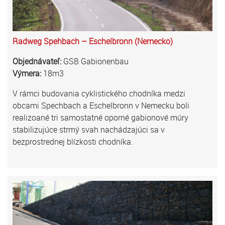
Radweg Spehbach – Eschelbronn (Nemecko)
Objednávateľ:
GSB Gabionenbau
Výmera:
18m3
V rámci budovania cyklistického chodníka medzi
obcami Spechbach a Eschelbronn v Nemecku boli
realizoané tri samostatné oporné gabionové múry
stabilizujúce strmý svah nachádzajúci sa v
bezprostrednej blízkosti chodníka.