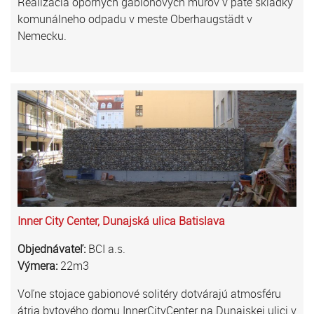
Realizácia oporných gabionových múrov v päte skládky
komunálneho odpadu v meste Oberhaugstädt v
Nemecku.
Inner City Center, Dunajská ulica Batislava
Objednávateľ:
BCI a.s.
Výmera:
22m3
Voľne stojace gabionové solitéry dotvárajú atmosféru
átria bytového domu InnerCityCenter na Dunajskej ulici v