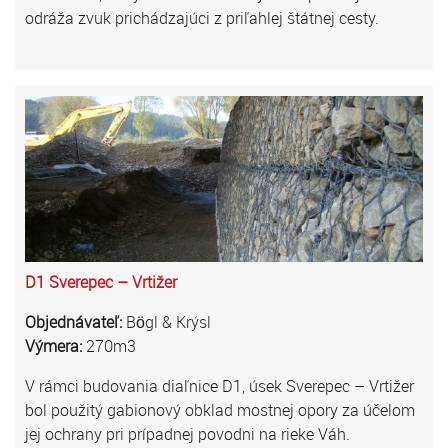
odráža zvuk prichádzajúci z priľahlej štátnej cesty.
D1 Sverepec – Vrtižer
Objednávateľ:
Bögl & Krýsl
Výmera:
270m3
V rámci budovania diaľnice D1, úsek Sverepec – Vrtižer
bol použitý gabionový obklad mostnej opory za účelom
jej ochrany pri prípadnej povodni na rieke Váh.