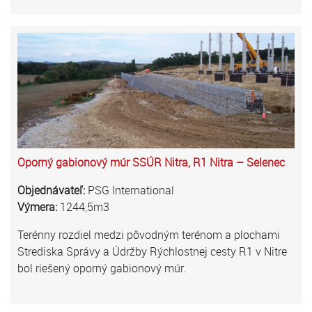
Oporný gabionový múr SSÚR Nitra, R1 Nitra – Selenec
Objednávateľ:
PSG International
Výmera:
1244,5m3
Terénny rozdiel medzi pôvodným terénom a plochami
Strediska Správy a Údržby Rýchlostnej cesty R1 v Nitre
bol riešený oporný gabionový múr.