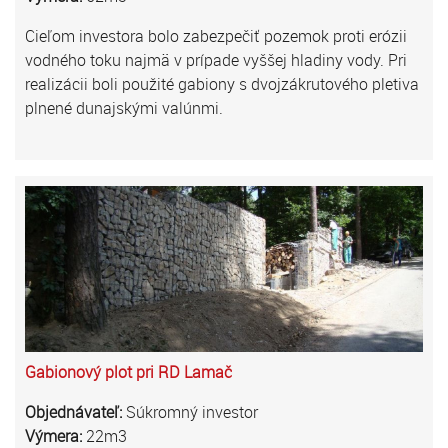
Cieľom investora bolo zabezpečiť pozemok proti erózii
vodného toku najmä v prípade vyššej hladiny vody. Pri
realizácii boli použité gabiony s dvojzákrutového pletiva
plnené dunajskými valúnmi.
Gabionový plot pri RD Lamač
Objednávateľ:
Súkromný investor
Výmera:
22m3