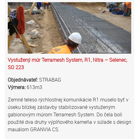
Vystužený múr Terramesh System, R1, Nitra – Selenec,
SO 223
Objednávateľ:
STRABAG
Výmera:
613m3
Zemné teleso rýchlostnej komunikácie R1 muselo byť v
úseku blízkej zástavby stabilizované vystuženým
gabionovým múrom Terramesh System. Do čela boli
použité dva druhy výplňového kameňa v súlade s design
mauálom GRANVIA CS.