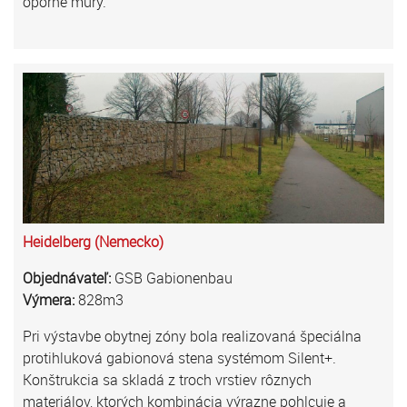
oporné múry.
Heidelberg (Nemecko)
Objednávateľ:
GSB Gabionenbau
Výmera:
828m3
Pri výstavbe obytnej zóny bola realizovaná špeciálna
protihluková gabionová stena systémom Silent+.
Konštrukcia sa skladá z troch vrstiev rôznych
materiálov, ktorých kombinácia výrazne pohlcuje a