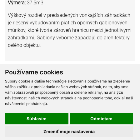
Výmera:
37,5m3
Výškový rozdiel v predsadených vonkajších záhradkách
je riešený vybudovaním piatich oporných gabionových
múrikov, ktoré tvoria zároveň hranicu medzi jednotlivými
záhradkami. Gabiony výborne zapadajú do architektúry
celého objektu.
Používame cookies
Súbory cookie a ďalšie technológie sledovania používame na zlepšenie
vášho zážitku z prehliadania našich webových stránok, na to, aby sme
vám zobrazovali prispôsobený obsah a cielené reklamy, na analýzu
návštevnosti našich webových stránok a na pochopenie toho, odkiaľ naši
návštevníci prichádzajú.
Súhlasím
Odmietam
Gabionové obklad pilótových stien, R1 Nitra – Selenec,
Zmeniť moje nastavenia
SO220, 221