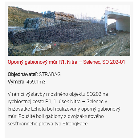
Oporný gabionový múr R1, Nitra – Selenec, SO 202-01
Objednávateľ:
STRABAG
Výmera:
459,1m3
V rámci výstavby mostného objektu SO202 na
rýchlostnej ceste R1, 1. úsek Nitra – Selenec v
križovatke Lehota bol realizovaný oporný gabionový
múr. Použité boli gabiony z dvojzákrutového
šesťhranného pletiva typ StrongFace.