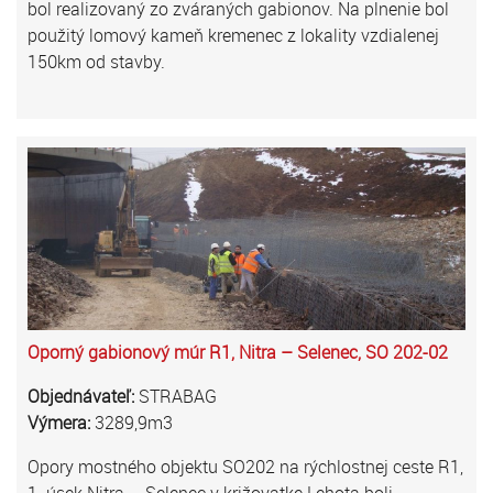
bol realizovaný zo zváraných gabionov. Na plnenie bol
použitý lomový kameň kremenec z lokality vzdialenej
150km od stavby.
Oporný gabionový múr R1, Nitra – Selenec, SO 202-02
Objednávateľ:
STRABAG
Výmera:
3289,9m3
Opory mostného objektu SO202 na rýchlostnej ceste R1,