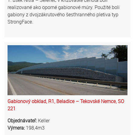
1. úsek Nitra – Selenec v križovatke Lehota boli
realizované ako oporné gabionové múry. Použité boli
gabiony z dvojzákrutového šesťhranného pletiva typ
StrongFace.
Gabionový obklad, R1, Beladice – Tekovské Nemce, SO
221
Objednávateľ:
Keller
Výmera:
198,4m3