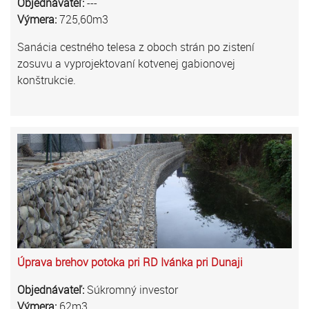
Objednávateľ:
---
Výmera:
725,60m3
Sanácia cestného telesa z oboch strán po zistení
zosuvu a vyprojektovaní kotvenej gabionovej
konštrukcie.
Úprava brehov potoka pri RD Ivánka pri Dunaji
Objednávateľ:
Súkromný investor
Výmera:
62m3