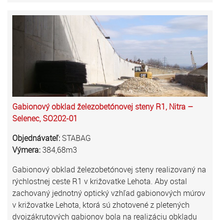
Gabionový obklad železobetónovej steny R1, Nitra –
Selenec, SO202-01
Objednávateľ:
STABAG
Výmera:
384,68m3
Gabionový obklad železobetónovej steny realizovaný na
rýchlostnej ceste R1 v križovatke Lehota. Aby ostal
zachovaný jednotný optický vzhľad gabionových múrov
v križovatke Lehota, ktorá sú zhotovené z pletených
dvojzákrutových gabionov bola na realizáciu obkladu