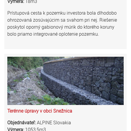
Výmera:
18m3
Prístupová cesta k pozemku investora bola dlhodobo
ohrozovaná zosúvajúcim sa svahom pri nej. Riešenie
poskytol oporný gabionový múrik do ktorého koruny
bolo priamo integrované oplotenie pozemku.
Terénne úpravy v obci Snežnica
Objednávateľ:
ALPINE Slovakia
Výmera:
1053,5m3