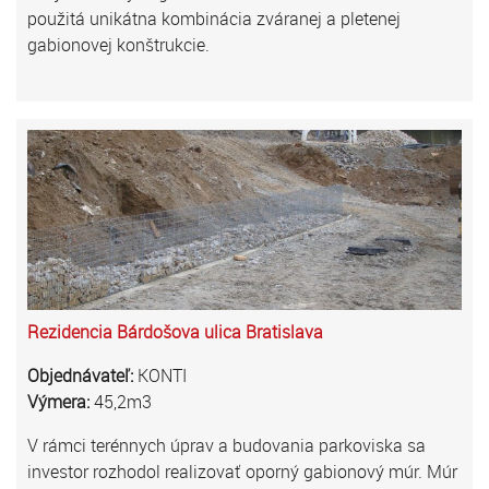
použitá unikátna kombinácia zváranej a pletenej
gabionovej konštrukcie.
Rezidencia Bárdošova ulica Bratislava
Objednávateľ:
KONTI
Výmera:
45,2m3
V rámci terénnych úprav a budovania parkoviska sa
investor rozhodol realizovať oporný gabionový múr. Múr