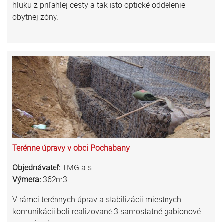
hluku z priľahlej cesty a tak isto optické oddelenie
obytnej zóny.
Terénne úpravy v obci Pochabany
Objednávateľ:
TMG a.s.
Výmera:
362m3
V rámci terénnych úprav a stabilizácii miestnych
komunikácii boli realizované 3 samostatné gabionové