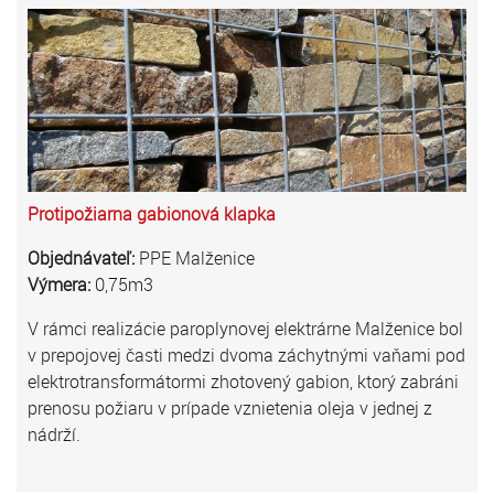
Protipožiarna gabionová klapka
Objednávateľ:
PPE Malženice
Výmera:
0,75m3
V rámci realizácie paroplynovej elektrárne Malženice bol
v prepojovej časti medzi dvoma záchytnými vaňami pod
elektrotransformátormi zhotovený gabion, ktorý zabráni
prenosu požiaru v prípade vznietenia oleja v jednej z
nádrží.