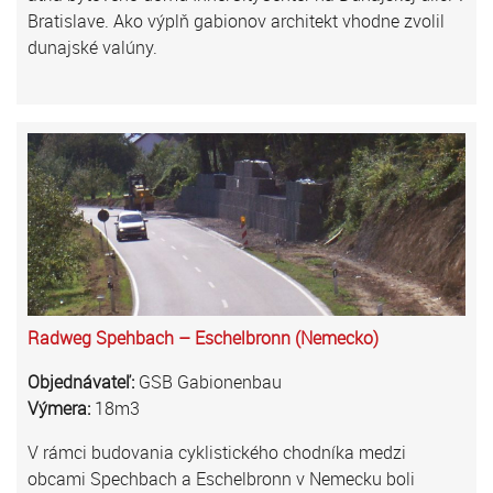
Bratislave. Ako výplň gabionov architekt vhodne zvolil
dunajské valúny.
Radweg Spehbach – Eschelbronn (Nemecko)
Objednávateľ:
GSB Gabionenbau
Výmera:
18m3
V rámci budovania cyklistického chodníka medzi
obcami Spechbach a Eschelbronn v Nemecku boli