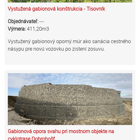
Vystužená gabionová konštrukcia - Tisovník
Objednávateľ:
---
Výmera:
411,20m3
Vystužený gabionový oporný múr ako sanácia cestného
násypu pre novú vozovku po zistení zosuvu.
Gabionová opora svahu pri mostnom objekte na
cyklotrase Dobrohošť