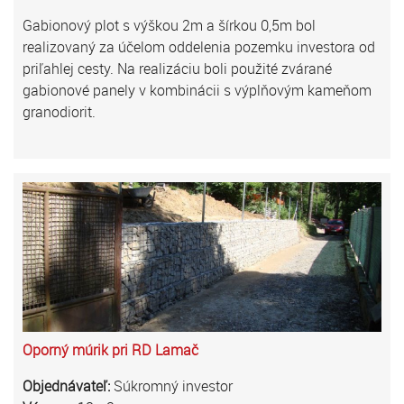
Gabionový plot s výškou 2m a šírkou 0,5m bol
realizovaný za účelom oddelenia pozemku investora od
priľahlej cesty. Na realizáciu boli použité zvárané
gabionové panely v kombinácii s výplňovým kameňom
granodiorit.
Oporný múrik pri RD Lamač
Objednávateľ:
Súkromný investor