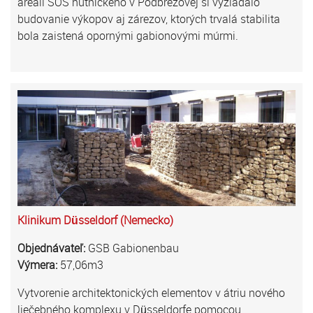
areáli SOŠ hutníckeho v Podbrezovej si vyžiadalo
budovanie výkopov aj zárezov, ktorých trvalá stabilita
bola zaistená opornými gabionovými múrmi.
Klinikum Düsseldorf (Nemecko)
Objednávateľ:
GSB Gabionenbau
Výmera:
57,06m3
Vytvorenie architektonických elementov v átriu nového
liečebného komplexu v Düsseldorfe pomocou