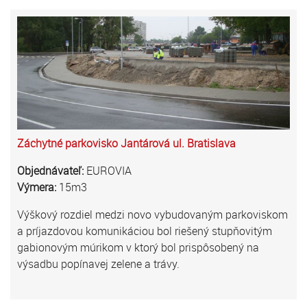
Záchytné parkovisko Jantárová ul. Bratislava
Objednávateľ:
EUROVIA
Výmera:
15m3
Výškový rozdiel medzi novo vybudovaným parkoviskom
a príjazdovou komunikáciou bol riešený stupňovitým
gabionovým múrikom v ktorý bol prispôsobený na
výsadbu popínavej zelene a trávy.