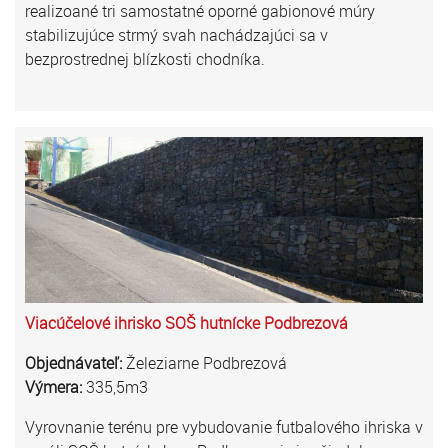
realizoané tri samostatné oporné gabionové múry
stabilizujúce strmý svah nachádzajúci sa v
bezprostrednej blízkosti chodníka.
Viacúčelové ihrisko SOŠ hutnícke Podbrezová
Objednávateľ:
Železiarne Podbrezová
Výmera:
335,5m3
Vyrovnanie terénu pre vybudovanie futbalového ihriska v