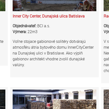
Inner City Center, Dunajská ulica Batislava
Ra
Objednávateľ:
BCI a.s.
Ob
Výmera:
22m3
Vý
te
Voľne stojace gabionové solitéry dotvárajú
V r
atmosféru átria bytového domu InnerCityCenter
me
na Dunajskej ulici v Bratislave. Ako výplň
Nem
gabionov architekt vhodne zvolil dunajské
gab
valúny.
nac
ch