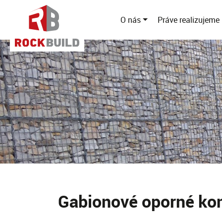
O nás
Práve realizujeme
Gabionové oporné kon