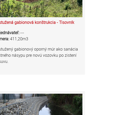
tužená gabionová konštrukcia - Tisovník
jednávateľ:
---
mera:
411,20m3
stužený gabionový oporný múr ako sanácia
tného násypu pre novú vozovku po zistení
suvu.