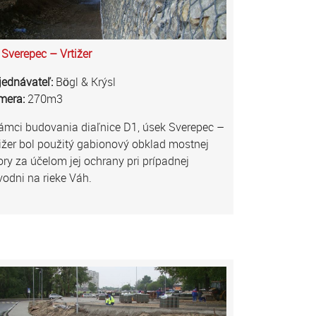
Sverepec – Vrtižer
jednávateľ:
Bögl & Krýsl
mera:
270m3
ámci budovania diaľnice D1, úsek Sverepec –
ižer bol použitý gabionový obklad mostnej
ry za účelom jej ochrany pri prípadnej
odni na rieke Váh.