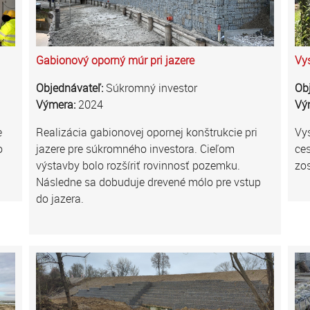
Gabionový oporný múr pri jazere
Vys
Objednávateľ:
Súkromný investor
Ob
Výmera:
2024
Vý
e
Realizácia gabionovej opornej konštrukcie pri
Vy
o
jazere pre súkromného investora. Cieľom
ces
výstavby bolo rozšíriť rovinnosť pozemku.
zo
Následne sa dobuduje drevené mólo pre vstup
do jazera.