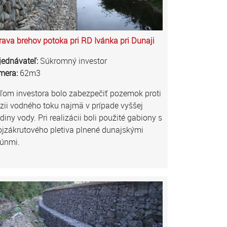
ava brehov potoka pri RD Ivánka pri Dunaji
jednávateľ:
Súkromný investor
mera:
62m3
ľom investora bolo zabezpečiť pozemok proti
zii vodného toku najmä v prípade vyššej
diny vody. Pri realizácii boli použité gabiony s
jzákrutového pletiva plnené dunajskými
lúnmi.