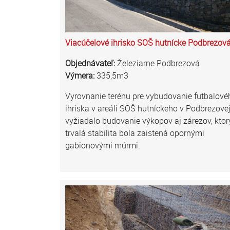
Viacúčelové ihrisko SOŠ hutnícke Podbrezov
Objednávateľ:
Železiarne Podbrezová
Výmera:
335,5m3
Vyrovnanie terénu pre vybudovanie futbalové
ihriska v areáli SOŠ hutníckeho v Podbrezovej
vyžiadalo budovanie výkopov aj zárezov, kto
trvalá stabilita bola zaistená opornými
gabionovými múrmi.