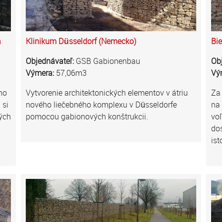
á
Klinikum Düsseldorf (Nemecko)
Bi
Objednávateľ:
GSB Gabionenbau
Ob
Výmera:
57,06m3
Vý
ho
Vytvorenie architektonických elementov v átriu
Za
 si
nového liečebného komplexu v Düsseldorfe
na
rých
pomocou gabionových konštrukcii.
vo
dos
ist