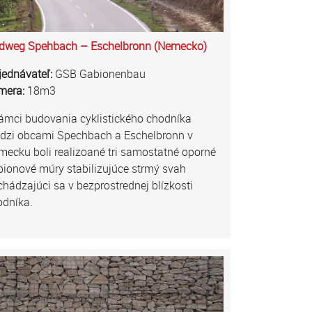
dweg Spehbach – Eschelbronn (Nemecko)
jednávateľ:
GSB Gabionenbau
mera:
18m3
ámci budovania cyklistického chodníka
dzi obcami Spechbach a Eschelbronn v
ecku boli realizoané tri samostatné oporné
ionové múry stabilizujúce strmý svah
hádzajúci sa v bezprostrednej blízkosti
odníka.