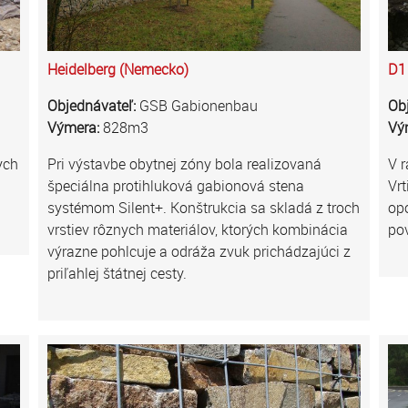
Heidelberg (Nemecko)
D1 
Objednávateľ:
GSB Gabionenbau
Ob
Výmera:
828m3
Vý
ych
Pri výstavbe obytnej zóny bola realizovaná
V r
špeciálna protihluková gabionová stena
Vrt
systémom Silent+. Konštrukcia sa skladá z troch
opo
vrstiev rôznych materiálov, ktorých kombinácia
pov
výrazne pohlcuje a odráža zvuk prichádzajúci z
priľahlej štátnej cesty.