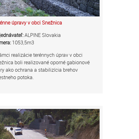
énne úpravy v obci Snežnica
jednávateľ:
ALPINE Slovakia
mera:
1053,5m3
ámci realizácie terénnych úprav v obci
žnica boli realizované oporné gabionové
y ako ochrana a stabilizícia brehov
estneho potoka.