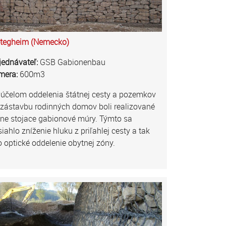
etegheim (Nemecko)
jednávateľ:
GSB Gabionenbau
mera:
600m3
 účelom oddelenia štátnej cesty a pozemkov
 zástavbu rodinných domov boli realizované
ľne stojace gabionové múry. Týmto sa
iahlo zníženie hluku z priľahlej cesty a tak
o optické oddelenie obytnej zóny.