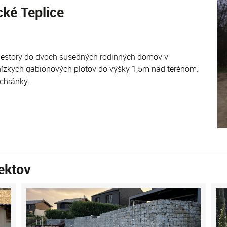
cké Teplice
iestory do dvoch susedných rodinných domov v
 nízkych gabionových plotov do výšky 1,5m nad terénom.
chránky.
ektov