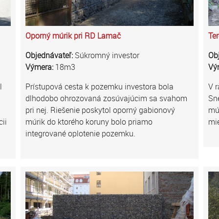
Oporný múrik pri RD Lamač
Ter
Objednávateľ:
Súkromný investor
Ob
Výmera:
18m3
Vý
l
Prístupová cesta k pozemku investora bola
V r
dlhodobo ohrozovaná zosúvajúcim sa svahom
Sne
pri nej. Riešenie poskytol oporný gabionový
múr
ii
múrik do ktorého koruny bolo priamo
mi
integrované oplotenie pozemku.