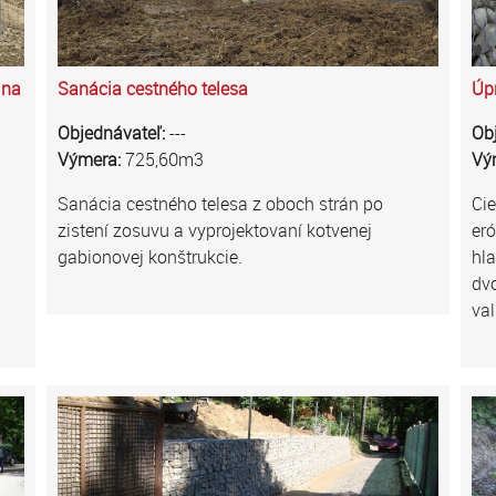
 na
Sanácia cestného telesa
Úpr
Objednávateľ:
---
Ob
Výmera:
725,60m3
Vý
Sanácia cestného telesa z oboch strán po
Cie
zistení zosuvu a vyprojektovaní kotvenej
eró
gabionovej konštrukcie.
hla
dvo
va