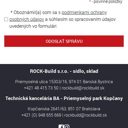
*
- povinné položky
* Oboznámil(a) som sa s
podmienkami ochrany
osobných údajov
a súhlasím so spracovaním údajov
uvedených vo formulári
ODOSLAŤ SPRÁVU
ROCK-Build s.r.o. - sídlo, sklad
Priemyselná ulica 15303/16, 974 01 Banská Bystrica
+421 48 415 73 50
|
rockbuild@rockbuild.sk
Technická kancelária BA - Priemyselný park Kopčany
Kopčianska 2641/63, 851 07 Bratislava
+421 (0) 948 655 669
|
rockbuild@rockbuild.sk