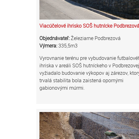
Viacúčelové ihrisko SOŠ hutnícke Podbrezov
Objednávateľ:
Železiarne Podbrezová
Výmera:
335,5m3
Vyrovnanie terénu pre vybudovanie futbalové
ihriska v areáli SOŠ hutníckeho v Podbrezovej
vyžiadalo budovanie výkopov aj zárezov, kto
trvalá stabilita bola zaistená opornými
gabionovými múrmi.