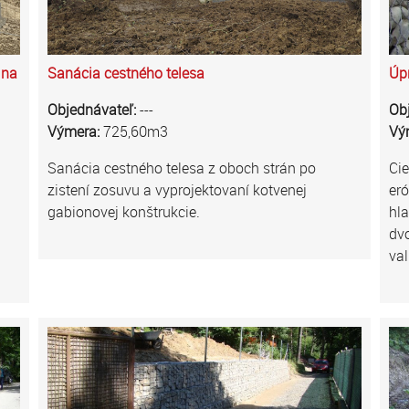
 na
Sanácia cestného telesa
Úpr
Objednávateľ:
---
Ob
Výmera:
725,60m3
Vý
Sanácia cestného telesa z oboch strán po
Cie
zistení zosuvu a vyprojektovaní kotvenej
eró
gabionovej konštrukcie.
hla
dvo
va