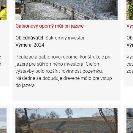
Gabionový oporný múr pri jazere
Vys
Objednávateľ:
Súkromný investor
Ob
Výmera:
2024
Vý
e
Realizácia gabionovej opornej konštrukcie pri
Vy
o
jazere pre súkromného investora. Cieľom
ces
výstavby bolo rozšíriť rovinnosť pozemku.
zo
Následne sa dobuduje drevené mólo pre vstup
do jazera.