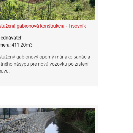
tužená gabionová konštrukcia - Tisovník
jednávateľ:
---
mera:
411,20m3
stužený gabionový oporný múr ako sanácia
tného násypu pre novú vozovku po zistení
suvu.