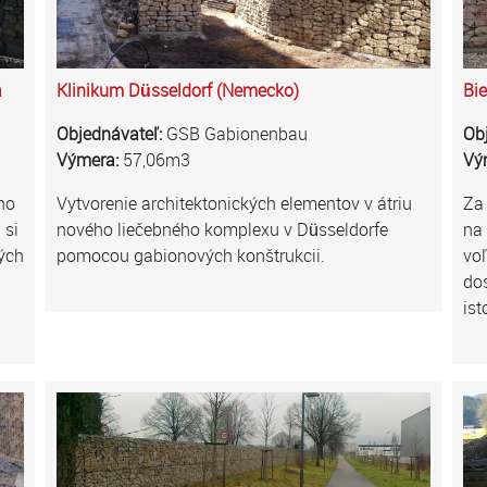
á
Klinikum Düsseldorf (Nemecko)
Bi
Objednávateľ:
GSB Gabionenbau
Ob
Výmera:
57,06m3
Vý
ho
Vytvorenie architektonických elementov v átriu
Za
 si
nového liečebného komplexu v Düsseldorfe
na
rých
pomocou gabionových konštrukcii.
vo
dos
ist