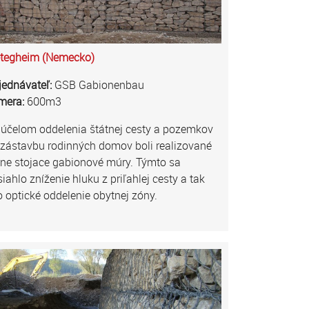
etegheim (Nemecko)
jednávateľ:
GSB Gabionenbau
mera:
600m3
 účelom oddelenia štátnej cesty a pozemkov
 zástavbu rodinných domov boli realizované
ľne stojace gabionové múry. Týmto sa
iahlo zníženie hluku z priľahlej cesty a tak
o optické oddelenie obytnej zóny.