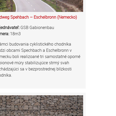
dweg Spehbach – Eschelbronn (Nemecko)
jednávateľ:
GSB Gabionenbau
mera:
18m3
ámci budovania cyklistického chodníka
dzi obcami Spechbach a Eschelbronn v
ecku boli realizoané tri samostatné oporné
ionové múry stabilizujúce strmý svah
hádzajúci sa v bezprostrednej blízkosti
odníka.