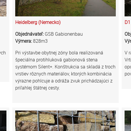
Heidelberg (Nemecko)
D1 
Objednávateľ:
GSB Gabionenbau
Ob
Výmera:
828m3
Vý
ych
Pri výstavbe obytnej zóny bola realizovaná
V r
špeciálna protihluková gabionová stena
Vrt
systémom Silent+. Konštrukcia sa skladá z troch
opo
vrstiev rôznych materiálov, ktorých kombinácia
pov
výrazne pohlcuje a odráža zvuk prichádzajúci z
priľahlej štátnej cesty.