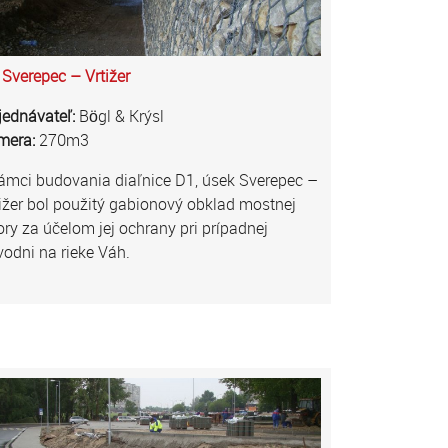
Sverepec – Vrtižer
jednávateľ:
Bögl & Krýsl
mera:
270m3
ámci budovania diaľnice D1, úsek Sverepec –
ižer bol použitý gabionový obklad mostnej
ry za účelom jej ochrany pri prípadnej
odni na rieke Váh.