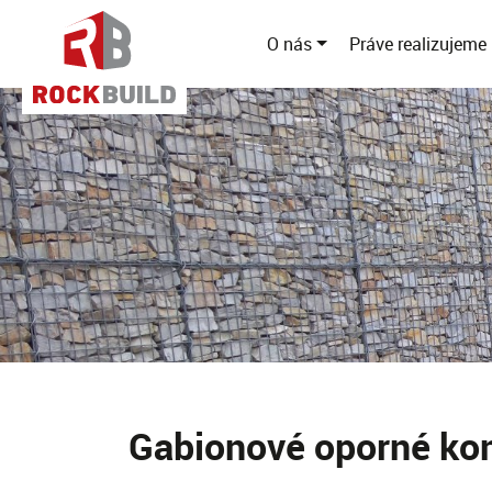
O nás
Práve realizujeme
Gabionové oporné kon