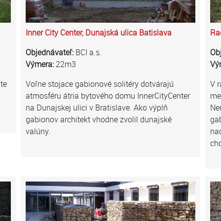
Inner City Center, Dunajská ulica Batislava
Ra
Objednávateľ:
BCI a.s.
Ob
Výmera:
22m3
Vý
te
Voľne stojace gabionové solitéry dotvárajú
V r
atmosféru átria bytového domu InnerCityCenter
me
na Dunajskej ulici v Bratislave. Ako výplň
Nem
gabionov architekt vhodne zvolil dunajské
gab
valúny.
nac
ch