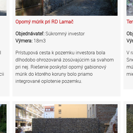
Oporný múrik pri RD Lamač
Ter
Objednávateľ:
Súkromný investor
Ob
Výmera:
18m3
Vý
l
Prístupová cesta k pozemku investora bola
V r
dlhodobo ohrozovaná zosúvajúcim sa svahom
Sne
pri nej. Riešenie poskytol oporný gabionový
múr
ii
múrik do ktorého koruny bolo priamo
mi
integrované oplotenie pozemku.