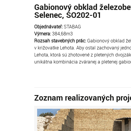
Gabionový obklad železobet
Selenec, SO202-01
Objednávateľ:
STABAG
Výmera:
384,68m3
Rozsah stavebných prác:
Gabionový obklad žel
v križovatke Lehota. Aby ostal zachovaný jedn
Lehota, ktorá sú zhotovené z pletených dvojzá
unikátna kombinácia zváranej a pletenej gabio
Zoznam realizovaných proj