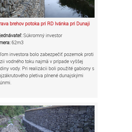
ava brehov potoka pri RD Ivánka pri Dunaji
jednávateľ:
Súkromný investor
mera:
62m3
ľom investora bolo zabezpečiť pozemok proti
zii vodného toku najmä v prípade vyššej
diny vody. Pri realizácii boli použité gabiony s
jzákrutového pletiva plnené dunajskými
lúnmi.