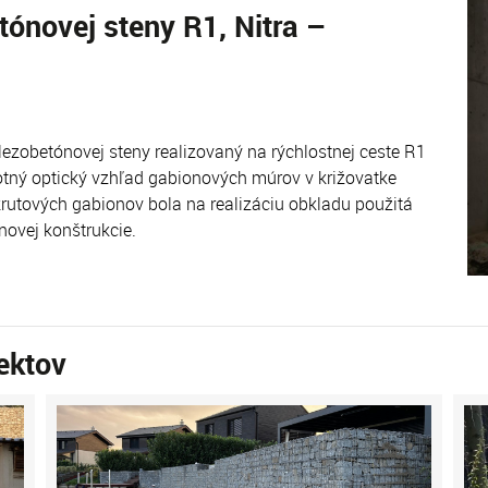
ónovej steny R1, Nitra –
ezobetónovej steny realizovaný na rýchlostnej ceste R1
otný optický vzhľad gabionových múrov v križovatke
krutových gabionov bola na realizáciu obkladu použitá
novej konštrukcie.
ektov