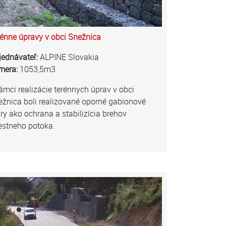
énne úpravy v obci Snežnica
jednávateľ:
ALPINE Slovakia
mera:
1053,5m3
ámci realizácie terénnych úprav v obci
žnica boli realizované oporné gabionové
y ako ochrana a stabilizícia brehov
estneho potoka.