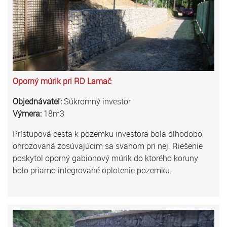
Oporný múrik pri RD Lamač
Objednávateľ:
Súkromný investor
Výmera:
18m3
Prístupová cesta k pozemku investora bola dlhodobo
ohrozovaná zosúvajúcim sa svahom pri nej. Riešenie
poskytol oporný gabionový múrik do ktorého koruny
bolo priamo integrované oplotenie pozemku.