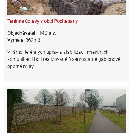
Terénne úpravy v obci Pochabany
Objednávateľ:
TMG a.s.
Výmera:
362m3
V rámci terénnych úprav a stabilizácii miestnych
komunikácii boli realizované 3 samostatné gabionové
oporné múry.