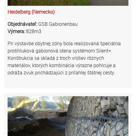
Heidelberg (Nemecko)
Objednávateľ:
GSB Gabionenbau
Výmera:
828m3
Pri výstavbe obytnej zóny bola realizovaná špeciálna
protihluková gabionová stena systémom Silent+.
Konštrukcia sa skladá z troch vrstiev rôznych
materiálov, ktorých kombinácia výrazne pohlcuje a
odráža zvuk prichádzajúci z priľahlej štátnej cesty.