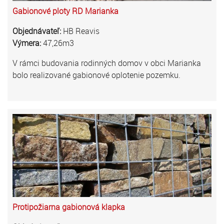
Gabionové ploty RD Marianka
Objednávateľ:
HB Reavis
Výmera:
47,26m3
V rámci budovania rodinných domov v obci Marianka
bolo realizované gabionové oplotenie pozemku.
Protipožiarna gabionová klapka