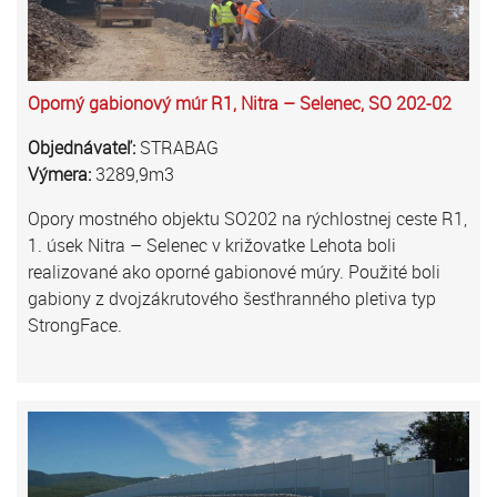
Oporný gabionový múr R1, Nitra – Selenec, SO 202-02
Objednávateľ:
STRABAG
Výmera:
3289,9m3
Opory mostného objektu SO202 na rýchlostnej ceste R1,
1. úsek Nitra – Selenec v križovatke Lehota boli
realizované ako oporné gabionové múry. Použité boli
gabiony z dvojzákrutového šesťhranného pletiva typ
StrongFace.