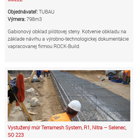
Objednávateľ:
TUBAU
Výmera:
798m3
Gabionový obklad pilótovej steny. Kotvenie obkladu na
základe návrhu a výrobno-technologickej dokumentácie
vapracovanej firmou ROCK-Build.
Vystužený múr Terramesh System, R1, Nitra – Selenec,
SO 223