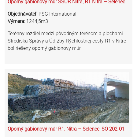
Oporný gabionový múr SSÚR Nitra, R1 Nitra – Selenec
Objednávateľ:
PSG International
Výmera:
1244,5m3
Terénny rozdiel medzi pôvodným terénom a plochami
Strediska Správy a Údržby Rýchlostnej cesty R1 v Nitre
bol riešený oporný gabionový múr.
Oporný gabionový múr R1, Nitra – Selenec, SO 202-01