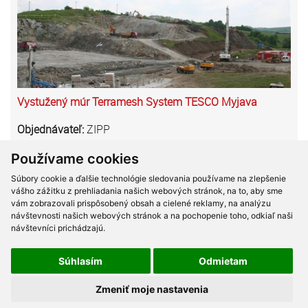
Vystužený múr Terramesh System TESCO Myjava
Objednávateľ:
ZIPP
Výmera:
1651,0m3
Používame cookies
Výškový rozdiel terénu pri výstavbe supermarketu
Súbory cookie a ďalšie technológie sledovania používame na zlepšenie
TESCO Myjava bol riešený vybudovaním vystuženého
vášho zážitku z prehliadania našich webových stránok, na to, aby sme
vám zobrazovali prispôsobený obsah a cielené reklamy, na analýzu
gabionového múru Terramesh System. Priľahlé
návštevnosti našich webových stránok a na pochopenie toho, odkiaľ naši
odťažené zvetrané vápencové bralo bolo sanované voči
návštevníci prichádzajú.
padaniu skál ochranným pletivom Steelgrid HR.
Súhlasím
Odmietam
Zmeniť moje nastavenia