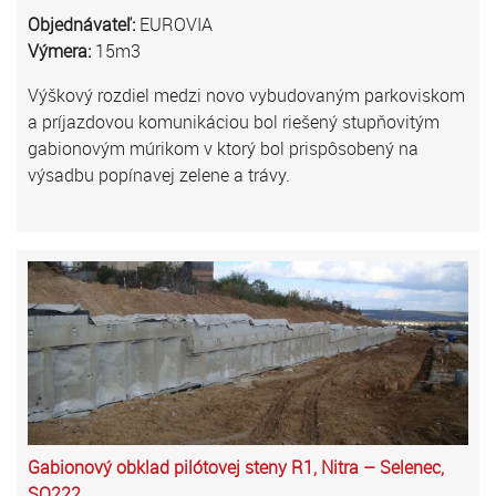
Objednávateľ:
EUROVIA
Výmera:
15m3
Výškový rozdiel medzi novo vybudovaným parkoviskom
a príjazdovou komunikáciou bol riešený stupňovitým
gabionovým múrikom v ktorý bol prispôsobený na
výsadbu popínavej zelene a trávy.
Gabionový obklad pilótovej steny R1, Nitra – Selenec,
SO222