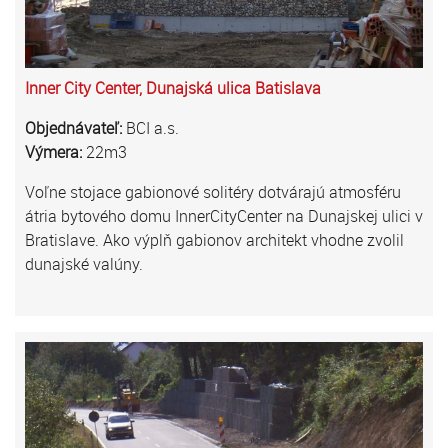
Inner City Center, Dunajská ulica Batislava
Objednávateľ:
BCI a.s.
Výmera:
22m3
Voľne stojace gabionové solitéry dotvárajú atmosféru
átria bytového domu InnerCityCenter na Dunajskej ulici v
Bratislave. Ako výplň gabionov architekt vhodne zvolil
dunajské valúny.