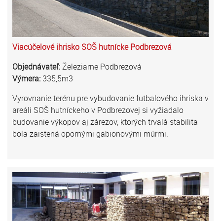
Viacúčelové ihrisko SOŠ hutnícke Podbrezová
Objednávateľ:
Železiarne Podbrezová
Výmera:
335,5m3
Vyrovnanie terénu pre vybudovanie futbalového ihriska v
areáli SOŠ hutníckeho v Podbrezovej si vyžiadalo
budovanie výkopov aj zárezov, ktorých trvalá stabilita
bola zaistená opornými gabionovými múrmi.