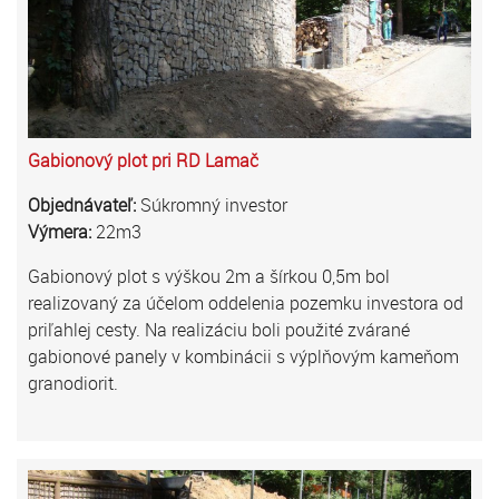
Gabionový plot pri RD Lamač
Objednávateľ:
Súkromný investor
Výmera:
22m3
Gabionový plot s výškou 2m a šírkou 0,5m bol
realizovaný za účelom oddelenia pozemku investora od
priľahlej cesty. Na realizáciu boli použité zvárané
gabionové panely v kombinácii s výplňovým kameňom
granodiorit.