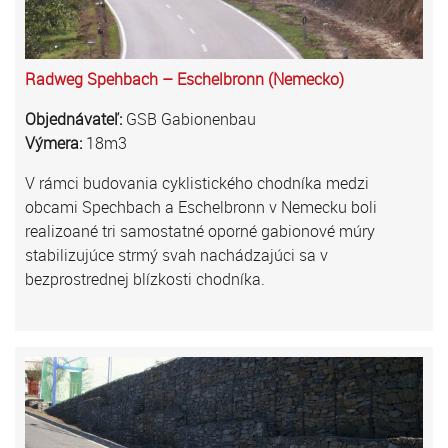
Radweg Spehbach – Eschelbronn (Nemecko)
Objednávateľ:
GSB Gabionenbau
Výmera:
18m3
V rámci budovania cyklistického chodníka medzi
obcami Spechbach a Eschelbronn v Nemecku boli
realizoané tri samostatné oporné gabionové múry
stabilizujúce strmý svah nachádzajúci sa v
bezprostrednej blízkosti chodníka.