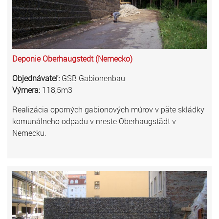
Deponie Oberhaugstedt (Nemecko)
Objednávateľ:
GSB Gabionenbau
Výmera:
118,5m3
Realizácia oporných gabionových múrov v päte skládky
komunálneho odpadu v meste Oberhaugstädt v
Nemecku.