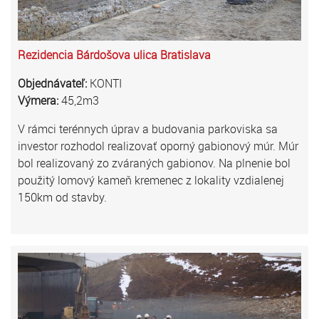
Rezidencia Bárdošova ulica Bratislava
Objednávateľ:
KONTI
Výmera:
45,2m3
V rámci terénnych úprav a budovania parkoviska sa
investor rozhodol realizovať oporný gabionový múr. Múr
bol realizovaný zo zváraných gabionov. Na plnenie bol
použitý lomový kameň kremenec z lokality vzdialenej
150km od stavby.