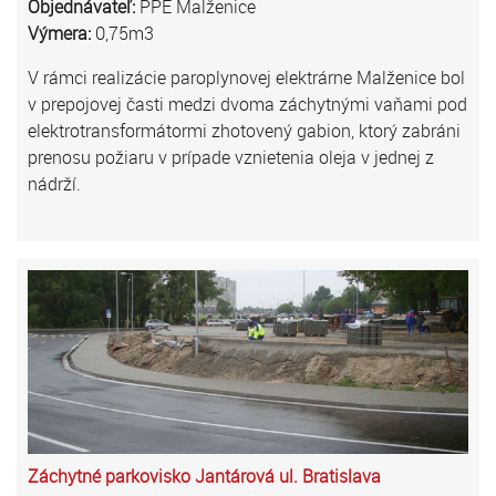
Objednávateľ:
PPE Malženice
Výmera:
0,75m3
V rámci realizácie paroplynovej elektrárne Malženice bol
v prepojovej časti medzi dvoma záchytnými vaňami pod
elektrotransformátormi zhotovený gabion, ktorý zabráni
prenosu požiaru v prípade vznietenia oleja v jednej z
nádrží.
Záchytné parkovisko Jantárová ul. Bratislava