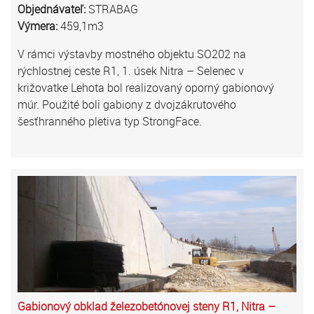
Objednávateľ:
STRABAG
Výmera:
459,1m3
V rámci výstavby mostného objektu SO202 na
rýchlostnej ceste R1, 1. úsek Nitra – Selenec v
križovatke Lehota bol realizovaný oporný gabionový
múr. Použité boli gabiony z dvojzákrutového
šesťhranného pletiva typ StrongFace.
Gabionový obklad železobetónovej steny R1, Nitra –