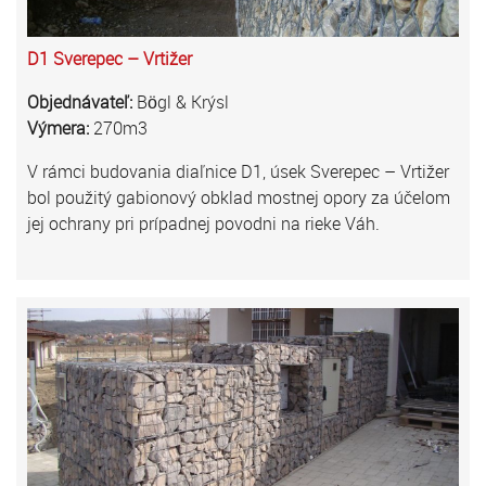
D1 Sverepec – Vrtižer
Objednávateľ:
Bögl & Krýsl
Výmera:
270m3
V rámci budovania diaľnice D1, úsek Sverepec – Vrtižer
bol použitý gabionový obklad mostnej opory za účelom
jej ochrany pri prípadnej povodni na rieke Váh.