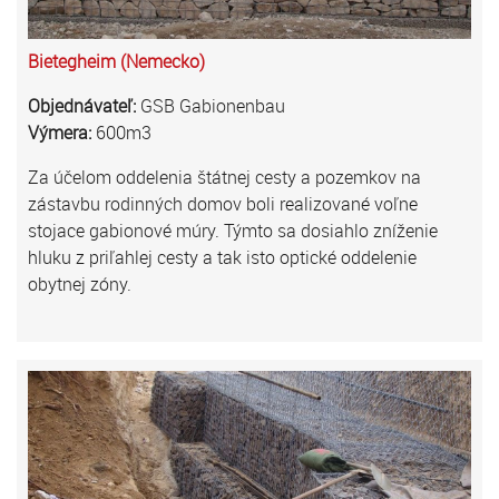
Bietegheim (Nemecko)
Objednávateľ:
GSB Gabionenbau
Výmera:
600m3
Za účelom oddelenia štátnej cesty a pozemkov na
zástavbu rodinných domov boli realizované voľne
stojace gabionové múry. Týmto sa dosiahlo zníženie
hluku z priľahlej cesty a tak isto optické oddelenie
obytnej zóny.