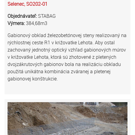
Selenec, SO202-01
Objednávateľ:
STABAG
Výmera:
384,68m3
Gabionový obklad železobetónovej steny realizovaný na
rýchlostnej ceste R1 v križovatke Lehota. Aby ostal
zachovaný jednotný optický vzhľad gabionových múrov
v križovatke Lehota, ktorá sú zhotovené z pletených
dvojzákrutových gabionov bola na realizáciu obkladu
použitá unikátna kombinácia zváranej a pletenej
gabionovej konštrukcie.