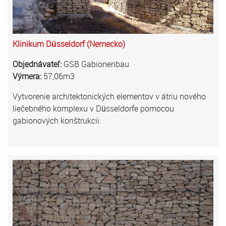
Klinikum Düsseldorf (Nemecko)
Objednávateľ:
GSB Gabionenbau
Výmera:
57,06m3
Vytvorenie architektonických elementov v átriu nového
liečebného komplexu v Düsseldorfe pomocou
gabionových konštrukcii.