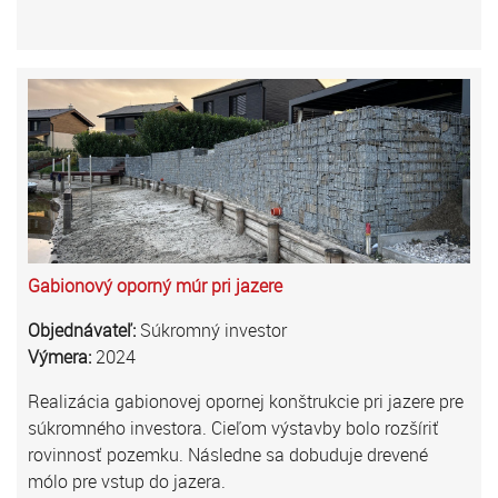
Gabionový oporný múr pri jazere
Objednávateľ:
Súkromný investor
Výmera:
2024
Realizácia gabionovej opornej konštrukcie pri jazere pre
súkromného investora. Cieľom výstavby bolo rozšíriť
rovinnosť pozemku. Následne sa dobuduje drevené
mólo pre vstup do jazera.