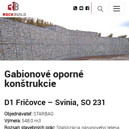
Gabionové oporné
konštrukcie
D1 Fričovce – Svinia, SO 231
Objednávateľ:
STARBAG
Výmera:
548,0 m3
Rozsah stavebných prác:
Stabilizácia násypového telesa