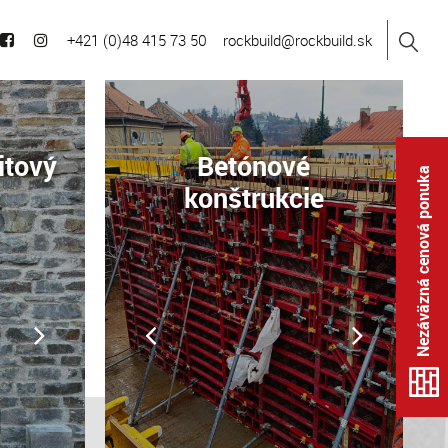
+421 (0)48 415 73 50
rockbuild@rockbuild.sk
itový
Betónové
Nezáväzná cenová ponuka
konštrukcie