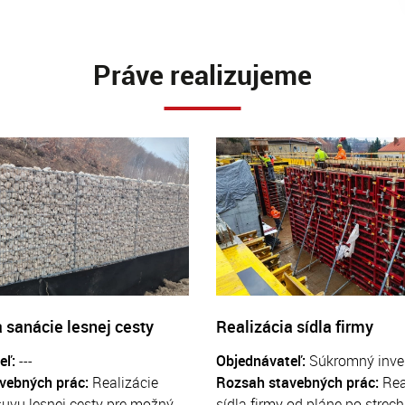
Práve realizujeme
 sanácie lesnej cesty
Realizácia sídla firmy
eľ:
---
Objednávateľ:
Súkromný inve
vebných prác:
Realizácie
Rozsah stavebných prác:
Rea
uvu lesnej cesty pre možný
sídla firmy od pláne po strech