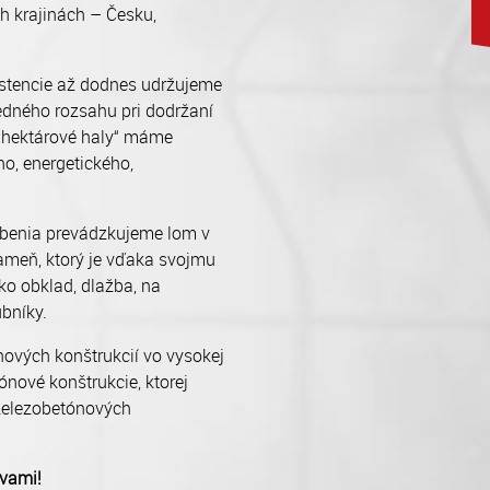
ch krajinách – Česku,
xistencie až dodnes udržujeme
edného rozsahu pri dodržaní
 „hektárové haly“ máme
o, energetického,
benia prevádzkujeme lom v
ameň, ktorý je vďaka svojmu
ko obklad, dlažba, na
ubníky.
nových konštrukcií vo vysokej
ónové konštrukcie, ktorej
železobetónových
 vami!