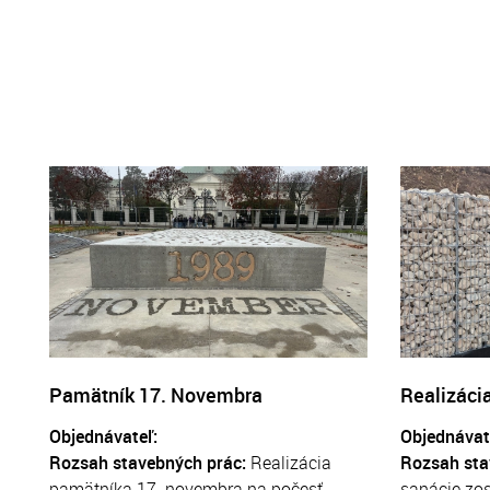
Pamätník 17. Novembra
Realizácia
Objednávateľ:
Objednávat
Rozsah stavebných prác:
Realizácia
Rozsah sta
pamätníka 17. novembra na počesť
sanácie zos