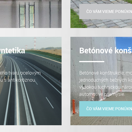
ČO VÁM VIEME PONÚK
ntetika
Betónové konš
ného tvaru oceľovým
Betónové konštrukcie, mo
u s antikoróznou
jednoduchých bežných kon
vysokou technickou náro
automotive priemysle.
ČO VÁM VIEME PONÚK