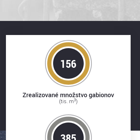
156
Zrealizované množstvo gabionov
3
(tis. m
)
385