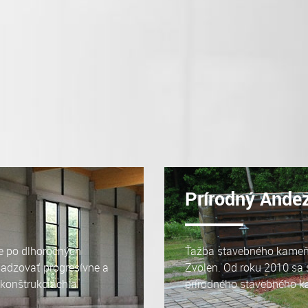
Prírodný Ande
e po dlhoročných
Ťažba stavebného kameňa
sadzovať progresívne a
Zvolen. Od roku 2010 sa
rekonštrukciách a
prírodného stavebného 