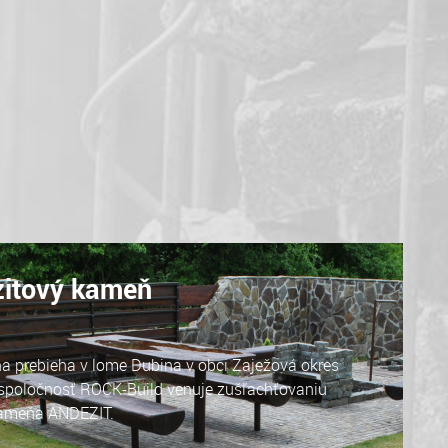
zitový kameň
 prebieha v lome Dubina v obci Zaježová okres
 spoločnosť ROCK-Build venuje zušľachťovaniu
kameňa ANDEZIT.