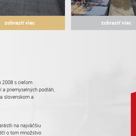
zobraziť viac
zobraziť viac
 2008 s cieľom
ií a priemyselných podláh,
na slovenskom a
arástli na najväčšiu
edčí o tom množstvo