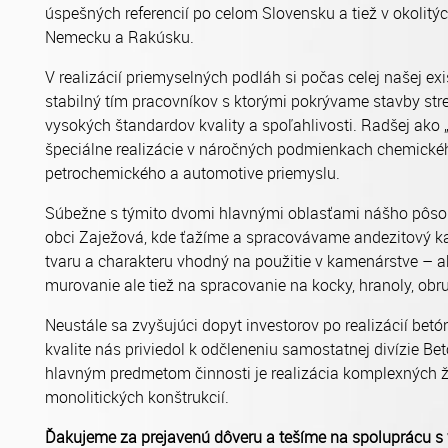
úspešných referencií po celom Slovensku a tiež v okolitý
Nemecku a Rakúsku.
V realizácií priemyselných podláh si počas celej našej e
stabilný tím pracovníkov s ktorými pokrývame stavby str
vysokých štandardov kvality a spoľahlivosti. Radšej ako
špeciálne realizácie v náročných podmienkach chemickéh
petrochemického a automotive priemyslu.
Súbežne s týmito dvomi hlavnými oblasťami nášho pôso
obci Zaježová, kde ťažíme a spracovávame andezitový k
tvaru a charakteru vhodný na použitie v kamenárstve – a
murovanie ale tiež na spracovanie na kocky, hranoly, obr
Neustále sa zvyšujúci dopyt investorov po realizácií betó
kvalite nás priviedol k odčleneniu samostatnej divízie Bet
hlavným predmetom činnosti je realizácia komplexných 
monolitických konštrukcií.
Ďakujeme za prejavenú dôveru a tešíme na spoluprácu s