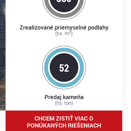
Zrealizované priemyselné podlahy
2
(tis. m
)
59
Predaj kameňa
(tis. ton)
CHCEM ZISTIŤ VIAC O
PONÚKANÝCH RIEŠENIACH