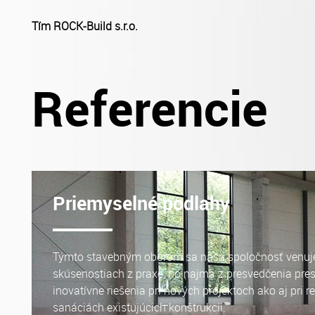
Tím ROCK-Build s.r.o.
Referencie
Priemyselné podlahy
Týmto stavebným oborom sa naša spoločnosť venuj
skúsenostiach z praxe, no najmä z presvedčenia pre
inovatívne riešenia pri nových projektoch ako aj pri 
sanáciách existujúcich konštrukcii.