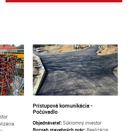
Prístupová komunikácia -
Počúvadlo
stor
Objednávateľ:
Súkromný investor
lizácia
Rozsah stavebných prác:
Realizácia
u.