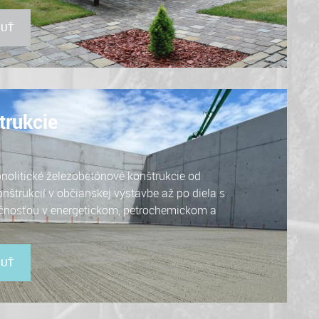
NUŤ
trukcie
nolitické železobetónové konštrukcie od
štrukcií v občianskej výstavbe až po diela s
čnosťou v energetickom, petrochemickom a
NUŤ