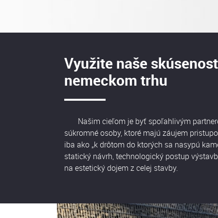
Využite naše skúsenos
nemeckom trhu
Našim cieľom je byť spoľahlivým partnerom
súkromné osoby, ktoré majú záujem pristupov
iba ako „k drôtom do ktorých sa nasypú kame
statický návrh, technologický postup výsta
na estetický dojem z celej stavby.