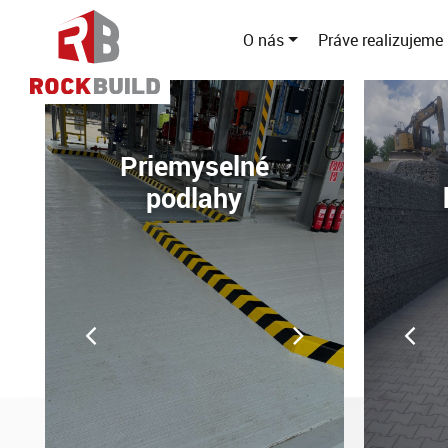
O nás
Práve realizujeme
Priemyselné
podlahy