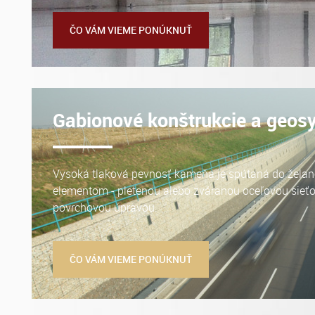
ČO VÁM VIEME PONÚKNUŤ
Gabionové konštrukcie a geosy
Vysoká tlaková pevnosť kameňa je spútaná do žela
elementom - pletenou alebo zváranou oceľovou sieťo
povrchovou úpravou.
ČO VÁM VIEME PONÚKNUŤ