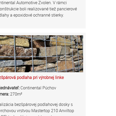
tinental Automotive Zvolen. V rámci
onštrukcie boli realizované tiež pancierové
lahy a epoxidové ochranné stierky.
špárová podlaha pri výrobnej linke
jednávateľ:
Continental Púchov
mera:
270m²
lizácia bezšpárovej podlahovej dosky s
vrchovou vrstvou Mastertop 210 Anviltop