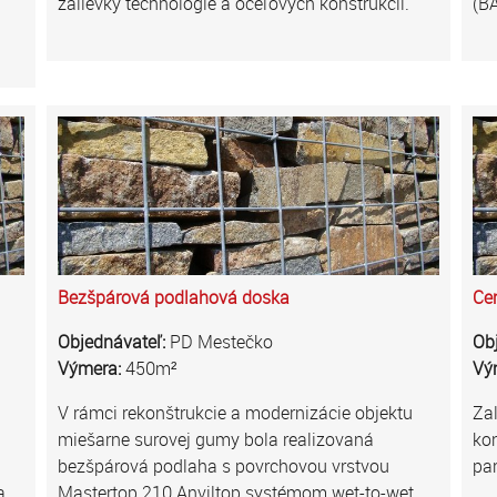
zálievky technológie a oceľových konštrukcii.
(BA
Bezšpárová podlahová doska
Ce
Objednávateľ:
PD Mestečko
Ob
Výmera:
450m²
Vý
V rámci rekonštrukcie a modernizácie objektu
Zal
miešarne surovej gumy bola realizovaná
ko
bezšpárová podlaha s povrchovou vrstvou
par
a
Mastertop 210 Anviltop systémom wet-to-wet.