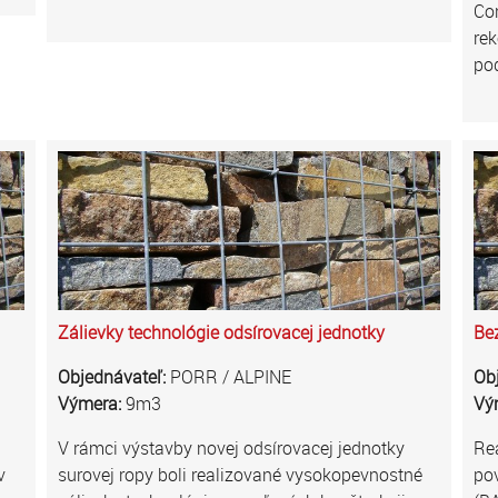
Con
rek
pod
Zálievky technológie odsírovacej jednotky
Bez
Objednávateľ:
PORR / ALPINE
Ob
Výmera:
9m3
Vý
V rámci výstavby novej odsírovacej jednotky
Rea
v
surovej ropy boli realizované vysokopevnostné
po