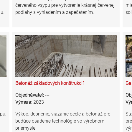
červeného vsypu pre vytvorenie krásnej červenej
mi
lu.
podlahy s vyhladením a zapečatením.
so
Betonáž základových konštrukcií
Gal
Objednávateľ:
---
Ob
Výmera:
2023
Vý
pu,
Výkop, debnenie, viazanie ocele a betonáž pre
St
budúce osadenie technológie vo výrobnom
pre
priemysle.
vý