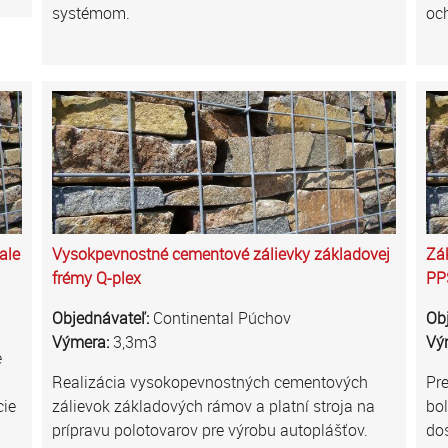
systémom.
oc
ale
Vysokpevnostné cementové zálievky základovej
Zák
frémy Q-plex
PP
Objednávateľ:
Continental Púchov
Ob
Výmera:
3,3m3
Vý
e
Realizácia vysokopevnostných cementových
Pre
cie
zálievok základových rámov a platní stroja na
bol
prípravu polotovarov pre výrobu autoplášťov.
do