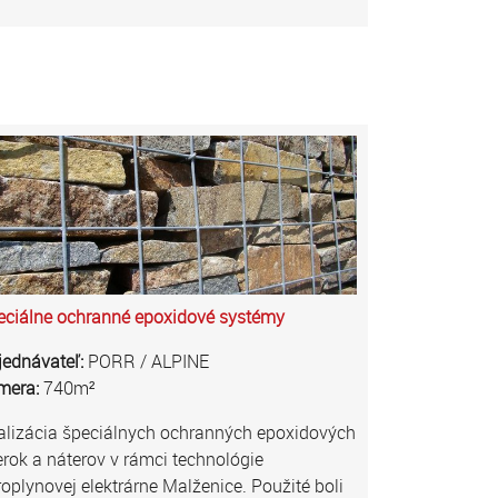
eciálne ochranné epoxidové systémy
jednávateľ:
PORR / ALPINE
mera:
740m²
alizácia špeciálnych ochranných epoxidových
erok a náterov v rámci technológie
oplynovej elektrárne Malženice. Použité boli