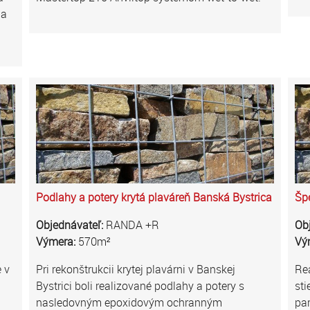
 a
Podlahy a potery krytá plaváreň Banská Bystrica
Šp
Objednávateľ:
RANDA +R
Ob
Výmera:
570m²
Vý
 v
Pri rekonštrukcii krytej plavárni v Banskej
Re
Bystrici boli realizované podlahy a potery s
sti
nasledovným epoxidovým ochranným
par