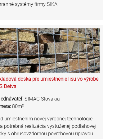
hranné systémy firmy SIKA.
ladová doska pre umiestnenie lisu vo výrobe
S Detva
jednávateľ:
SIMAG Slovakia
mera:
80m²
d umiestnením novej výrobnej technológie
a potrebná realizácia vystuženej podlahovej
sky s obrusovzdornou povrchovou úpravou.