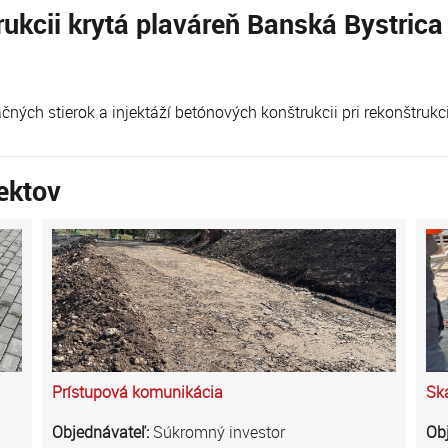
ukcii krytá plaváreň Banská Bystrica
ných stierok a injektáží betónových konštrukcii pri rekonštrukcii
ektov
Prístupová komunikácia
Sk
Objednávateľ:
Súkromný investor
Ob