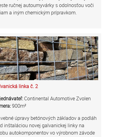
este ručnej autoumyvárky s odolnosťou voči
liam a iným chemickým prípravkom.
vanická linka č. 2
jednávateľ:
Continental Automotive Zvolen
mera:
900m²
avebné úpravy betónových základov a podláh
d inštaláciou novej galvanickej linky na
robu autokomponentov vo výrobnom závode