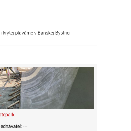
 krytej plavárne v Banskej Bystrici.
atepark
jednávateľ:
---