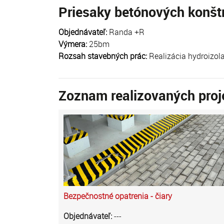
Priesaky betónových konštr
Objednávateľ:
Randa +R
Výmera:
25bm
Rozsah stavebných prác:
Realizácia hydroizolač
Zoznam realizovaných proj
Bezpečnostné opatrenia - čiary
Objednávateľ:
---