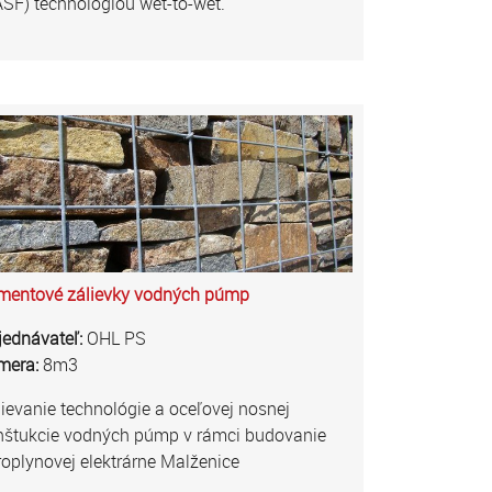
SF) technológiou wet-to-wet.
mentové zálievky vodných púmp
jednávateľ:
OHL PS
mera:
8m3
ievanie technológie a oceľovej nosnej
nštukcie vodných púmp v rámci budovanie
oplynovej elektrárne Malženice