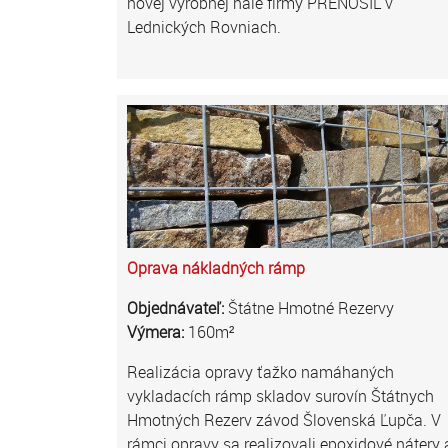
novej výrobnej hale firmy PRENOSIL v
Lednických Rovniach.
Oprava nákladných rámp
Objednávateľ:
Štátne Hmotné Rezervy
Výmera:
160m²
Realizácia opravy ťažko namáhaných
vykladacích rámp skladov surovín Štátnych
Hmotných Rezerv závod Šlovenská Ľupča. V
rámci opravy sa realizovali epoxidové nátery 