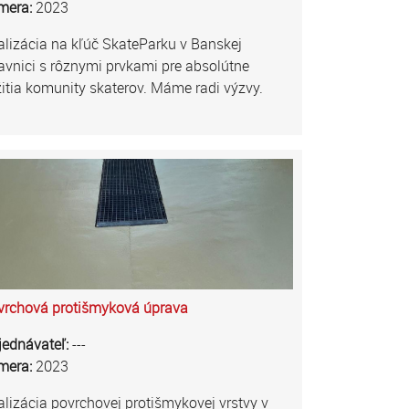
mera:
2023
lizácia na kľúč SkateParku v Banskej
avnici s rôznymi prvkami pre absolútne
itia komunity skaterov. Máme radi výzvy.
vrchová protišmyková úprava
jednávateľ:
---
mera:
2023
lizácia povrchovej protišmykovej vrstvy v