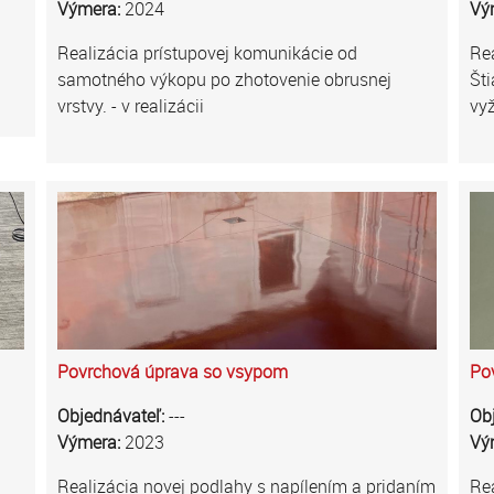
Výmera:
2024
Vý
Realizácia prístupovej komunikácie od
Rea
samotného výkopu po zhotovenie obrusnej
Šti
vrstvy. - v realizácii
vyž
Povrchová úprava so vsypom
Po
Objednávateľ:
---
Ob
Výmera:
2023
Vý
Realizácia novej podlahy s napílením a pridaním
Rea