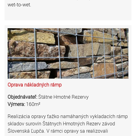
wet-to-wet.
Oprava nákladných rámp
Objednávateľ:
Štátne Hmotné Rezervy
Výmera:
160m²
Realizácia opravy ťažko namáhaných vykladacích rámp
skladov surovín Štátnych Hmotných Rezerv závod
Šlovenská Ľupča. V rámci opravy sa realizovali