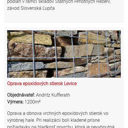
podláh v rámci skladov Štátnych Hmotných Rezerv,
závod Slovenská Ľupča
Oprava epoxidových stierok Levice
Objednávateľ:
Andritz Kufferath
Výmera:
1200m²
Oprava a obnova vrchných epoxidových stierok vo
výrobnej hale. Pri realizácii boli kladené prísne
požiadavky na hladkosť povrchu, ktorá je nevyhnutná