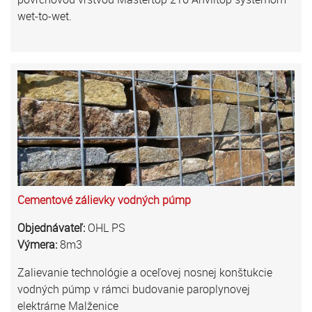
wet-to-wet.
Cementové zálievky vodných púmp
Objednávateľ:
OHL PS
Výmera:
8m3
Zalievanie technológie a oceľovej nosnej konštukcie
vodných púmp v rámci budovanie paroplynovej
elektrárne Malženice