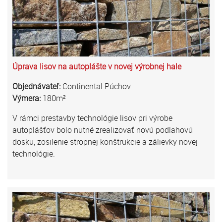
Úprava lisov na autoplášte v novej výrobnej hale
Objednávateľ:
Continental Púchov
Výmera:
180m²
V rámci prestavby technológie lisov pri výrobe
autoplášťov bolo nutné zrealizovať novú podlahovú
dosku, zosilenie stropnej konštrukcie a zálievky novej
technológie.