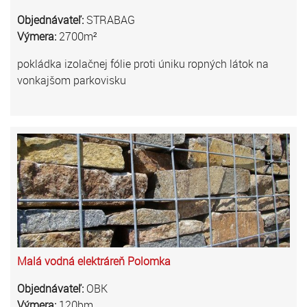
Objednávateľ:
STRABAG
Výmera:
2700m²
pokládka izolačnej fólie proti úniku ropných látok na
vonkajšom parkovisku
Malá vodná elektráreň Polomka
Objednávateľ:
OBK
Výmera:
120bm