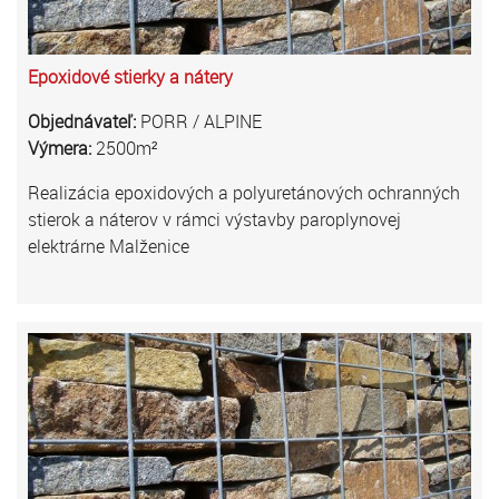
Epoxidové stierky a nátery
Objednávateľ:
PORR / ALPINE
Výmera:
2500m²
Realizácia epoxidových a polyuretánových ochranných
stierok a náterov v rámci výstavby paroplynovej
elektrárne Malženice