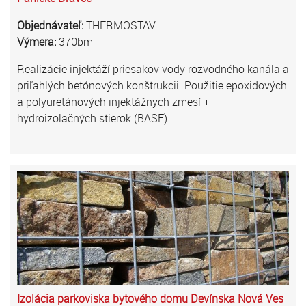
Objednávateľ:
THERMOSTAV
Výmera:
370bm
Realizácie injektáží priesakov vody rozvodného kanála a
priľahlých betónových konštrukcii. Použitie epoxidových
a polyuretánových injektážnych zmesí +
hydroizolačných stierok (BASF)
Izolácia parkoviska bytového domu Devínska Nová Ves