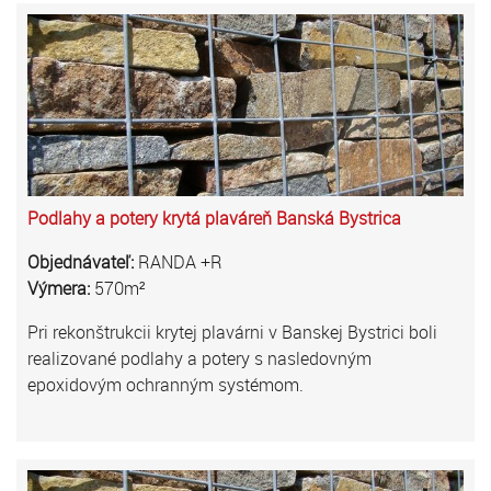
Podlahy a potery krytá plaváreň Banská Bystrica
Objednávateľ:
RANDA +R
Výmera:
570m²
Pri rekonštrukcii krytej plavárni v Banskej Bystrici boli
realizované podlahy a potery s nasledovným
epoxidovým ochranným systémom.