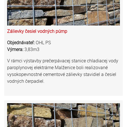
Zálievky česiel vodných púmp
Objednávateľ:
OHL PS
Výmera:
3,83m3
V rámci výstavby prečerpávacej stanice chladiacej vody
paroplynovej elektrárne Malženice boli realizované
vysokopevnostné cementové zálievky stavidiel a česiel
vodných čerpadiel.