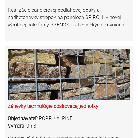
Realizácie pancierovej podlahovej dosky a
nadbetonávky stropov na paneloch SPIROLL v novej
výrobnej hale firmy PRENOSIL v Lednických Rovniach.
Zálievky technológie odsírovacej jednotky
Objednávateľ:
PORR / ALPINE
Výmera:
9m3
V rámci výstavby novej odsírovacej jednotky surovej