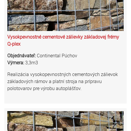
Vysokpevnostné cementové zálievky základovej frémy
Q-plex
Objednávateľ:
Continental Púchov
Výmera:
3,3m3
Realizácia vysokopevnostných cementových zálievok
základových rámov a platní stroja na prípravu
polotovarov pre výrobu autoplášťov.