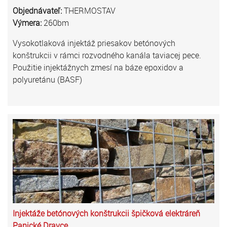
Objednávateľ:
THERMOSTAV
Výmera:
260bm
Vysokotlaková injektáž priesakov betónových
konštrukcii v rámci rozvodného kanála taviacej pece.
Použitie injektážnych zmesí na báze epoxidov a
polyuretánu (BASF)
Injektáže betónových konštrukcii špičková elektráreň
Panické Dravce