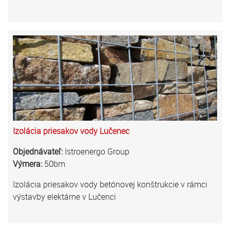
Izolácia priesakov vody Lučenec
Objednávateľ:
Istroenergo Group
Výmera:
50bm
Izolácia priesakov vody betónovej konštrukcie v rámci
výstavby elektárne v Lučenci