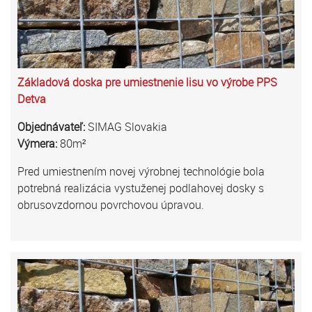
Základová doska pre umiestnenie lisu vo výrobe PPS
Detva
Objednávateľ:
SIMAG Slovakia
Výmera:
80m²
Pred umiestnením novej výrobnej technológie bola
potrebná realizácia vystuženej podlahovej dosky s
obrusovzdornou povrchovou úpravou.