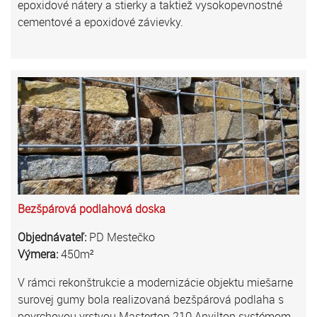
epoxidové nátery a stierky a taktiež vysokopevnostné
cementové a epoxidové závievky.
Bezšpárová podlahová doska
Objednávateľ:
PD Mestečko
Výmera:
450m²
V rámci rekonštrukcie a modernizácie objektu miešarne
surovej gumy bola realizovaná bezšpárová podlaha s
povrchovou vrstvou Mastertop 210 Anviltop systémom