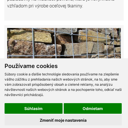
vzhľadom pri výrobe oceľovej tkaniny.
Používame cookies
Súbory cookie a ďalšie technológie sledovania používame na zlepšenie
vášho zážitku z prehliadania našich webových stránok, na to, aby sme
Priesaky betónových konštrukcii krytá plaváreň Banská
vám zobrazovali prispôsobený obsah a cielené reklamy, na analýzu
Bystrica
návštevnosti našich webových stránok a na pochopenie toho, odkiaľ naši
návštevníci prichádzajú.
Objednávateľ:
Randa +R
Výmera:
25bm
Súhlasím
Odmietam
Realizácia hydroizolačných stierok a injektáží
Zmeniť moje nastavenia
betónových konštrukcii pri rekonštrukcii krytej plavárne v