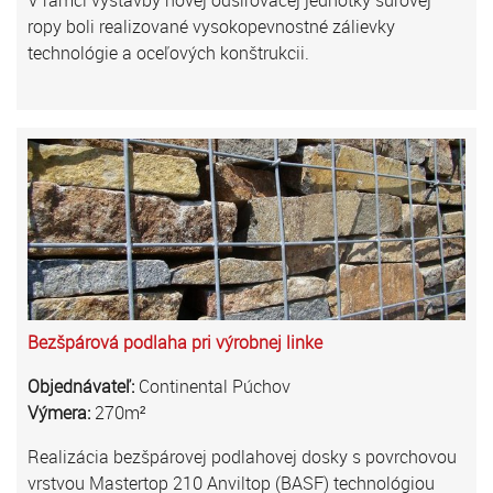
ropy boli realizované vysokopevnostné zálievky
technológie a oceľových konštrukcii.
Bezšpárová podlaha pri výrobnej linke
Objednávateľ:
Continental Púchov
Výmera:
270m²
Realizácia bezšpárovej podlahovej dosky s povrchovou
vrstvou Mastertop 210 Anviltop (BASF) technológiou