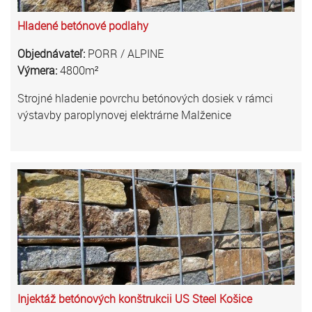
Hladené betónové podlahy
Objednávateľ:
PORR / ALPINE
Výmera:
4800m²
Strojné hladenie povrchu betónových dosiek v rámci
výstavby paroplynovej elektrárne Malženice
Injektáž betónových konštrukcii US Steel Košice