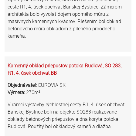
ceste R1, 4. úsek obchvat Banskej Bystrice. Zámerom
architekta bolo vyvolať dojem oporného múru z
masívnych kamenných kvádrov. Riešením bol obklad
betónového múra obkladom z píleného prírodného
kameňa.
Kamenný obklad priepustov potoka Rudlová, SO 283,
R1, 4. úsek obchvat BB
Objednávateľ:
EUROVIA SK
Výmera:
270m²
V rámci výstavby rýchlostnej cesty R1, 4. úsek obchvat
Banskej Bystrice boli na objekte SO283 realizované
obklady betónových priepustov a dna koryta potoka
Rudlová. Použitý bol obkladový kameň a dlažba.