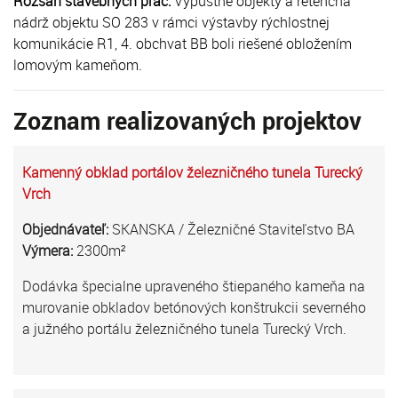
Rozsah stavebných prác:
Výpustné objekty a retenčná
nádrž objektu SO 283 v rámci výstavby rýchlostnej
komunikácie R1, 4. obchvat BB boli riešené obložením
lomovým kameňom.
Zoznam realizovaných projektov
Kamenný obklad portálov železničného tunela Turecký
Vrch
Objednávateľ:
SKANSKA / Železničné Staviteľstvo BA
Výmera:
2300m²
Dodávka špecialne upraveného štiepaného kameňa na
murovanie obkladov betónových konštrukcii severného
a južného portálu železničného tunela Turecký Vrch.