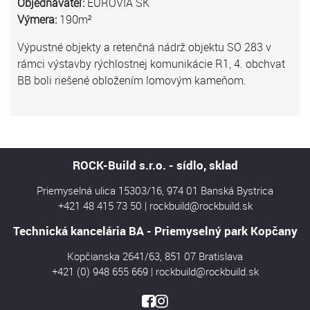
Objednávateľ:
EUROVIA SK
Výmera:
190m²
Výpustné objekty a retenčná nádrž objektu SO 283 v
rámci výstavby rýchlostnej komunikácie R1, 4. obchvat
BB boli riešené obložením lomovým kameňom.
ROCK-Build s.r.o. - sídlo, sklad
Priemyselná ulica 15303/16, 974 01 Banská Bystrica
+421 48 415 73 50
|
rockbuild@rockbuild.sk
Technická kancelária BA - Priemyselný park Kopčany
Kopčianska 2641/63, 851 07 Bratislava
+421 (0) 948 655 669
|
rockbuild@rockbuild.sk