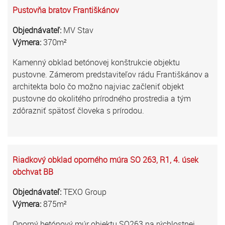
Pustovňa bratov Františkánov
Objednávateľ:
MV Stav
Výmera:
370m²
Kamenný obklad betónovej konštrukcie objektu
pustovne. Zámerom predstaviteľov rádu Františkánov a
architekta bolo čo možno najviac začleniť objekt
pustovne do okolitého prírodného prostredia a tým
zdôrazniť spätosť človeka s prírodou.
Riadkový obklad oporného múra SO 263, R1, 4. úsek
obchvat BB
Objednávateľ:
TEXO Group
Výmera:
875m²
Oporný betónový múr objektu SO263 na rýchlostnej