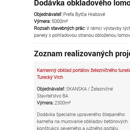
Dodávka obkladového lomo
Objednávateľ:
Prefa Bytča Hrabové
Výmera:
5000m²
Rozsah stavebných prác:
V rámci výstavby rýc
panely s pohľadovou stranou obloženou lomo
Zoznam realizovaných proj
Kamenný obklad portálov železničného tunel
Turecký Vrch
Objednávateľ:
SKANSKA / Železničné
Staviteľstvo BA
Výmera:
2300m²
Dodávka špecialne upraveného štiepaného
kameňa na murovanie obkladov betónových
konštrukcii severného a južného portálu