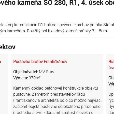
vého kameňa SO 280, R1, 4. úsek ob
hlostnej komunikácie R1 boli na spevnenie brehov potoka Staro
vým kameňom. Použitý bol bkladový kameň hrúbky 3 – 5cm.
ektov
a
Pustovňa bratov Františkánov
Ri
ús
Objednávateľ:
MV Stav
Výmera:
370m²
Ob
Vý
Kamenný obklad betónovej konštrukcie objektu
pustovne. Zámerom predstaviteľov rádu
Op
Františkánov a architekta bolo čo možno najviac
rýc
začleniť objekt pustovne do okolitého prírodného
Bys
prostredia a tým zdôrazniť spätosť človeka s
do