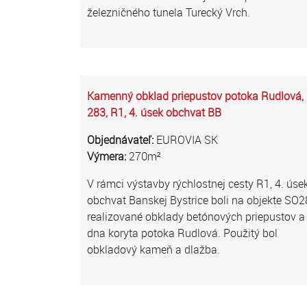
železničného tunela Turecký Vrch.
Kamenný obklad priepustov potoka Rudlová,
283, R1, 4. úsek obchvat BB
Objednávateľ:
EUROVIA SK
Výmera:
270m²
V rámci výstavby rýchlostnej cesty R1, 4. úse
obchvat Banskej Bystrice boli na objekte SO
realizované obklady betónových priepustov a
dna koryta potoka Rudlová. Použitý bol
obkladový kameň a dlažba.