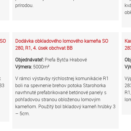
prírodou.
kv
ob
 SO
Dodávka obkladového lomového kameňa SO
Ka
280, R1, 4. úsek obchvat BB
283
Objednávateľ:
Prefa Bytča Hrabové
Ob
Výmera:
5000m²
Vý
k
V rámci výstavby rýchlostnej komunikácie R1
Výp
283
boli na spevnenie brehov potoka Starohorka
283
navrhnuté prefabrikované betónové panely s
R1,
pohľadovou stranou obloženou lomovým
lo
kameňom. Použitý bol bkladový kameň hrúbky 3
– 5cm.