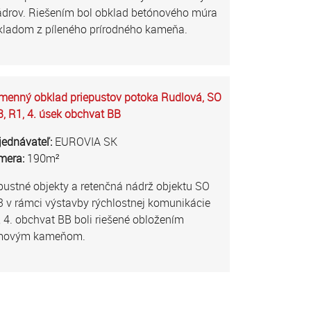
ádrov. Riešením bol obklad betónového múra
kladom z píleného prírodného kameňa.
menný obklad priepustov potoka Rudlová, SO
, R1, 4. úsek obchvat BB
jednávateľ:
EUROVIA SK
mera:
190m²
ustné objekty a retenčná nádrž objektu SO
 v rámci výstavby rýchlostnej komunikácie
 4. obchvat BB boli riešené obložením
movým kameňom.