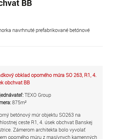
chvat BB
horka navrhnuté prefabrikované betónové
adkový obklad oporného múra SO 263, R1, 4.
ek obchvat BB
jednávateľ:
TEXO Group
mera:
875m²
orný betónový múr objektu SO263 na
hlostnej ceste R1, 4. úsek obchvat Banskej
trice. Zámerom architekta bolo vyvolať
jem oporného múru z masívnych kamenných